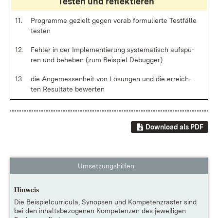
Tes­ten und re­flek­tie­ren
11.
Pro­gram­me ge­zielt ge­gen vor­ab for­mu­lier­te Test­fäl­le
tes­ten
12.
Feh­ler in der Im­ple­men­tie­rung sys­te­ma­tisch auf­spü­
ren und be­he­ben (zum Bei­spiel De­bug­ger)
13.
die An­ge­mes­sen­heit von Lö­sun­gen und die er­reich­
ten Re­sul­ta­te be­wer­ten
Download als PDF
Umsetzungshilfen
Hinweis
Die
Beispielcurricula, Synopsen und Kompetenzraster
sind
bei den inhaltsbezogenen Kompetenzen des jeweiligen