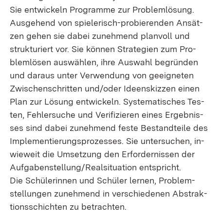
Sie ent­wi­ckeln Pro­gram­me zur Pro­blem­lö­sung.
Aus­ge­hend von spie­le­risch-pro­bie­ren­den An­sät­
zen ge­hen sie da­bei zu­neh­mend plan­voll und
struk­tu­riert vor. Sie kön­nen Stra­te­gi­en zum Pro­
blem­lö­sen aus­wäh­len, ih­re Aus­wahl be­grün­den
und dar­aus un­ter Ver­wen­dung von ge­eig­ne­ten
Zwi­schen­schrit­ten un­d/o­der Ide­en­skiz­zen ei­nen
Plan zur Lö­sung ent­wi­ckeln. Sys­te­ma­ti­sches Tes­
ten, Feh­ler­su­che und Ve­ri­fi­zie­ren ei­nes Er­geb­nis­
ses sind da­bei zu­neh­mend fes­te Be­stand­tei­le des
Im­ple­men­tie­rungs­pro­zes­ses. Sie un­ter­su­chen, in­
wie­weit die Um­set­zung den Er­for­der­nis­sen der
Auf­ga­ben­stel­lun­g/Re­al­si­tua­ti­on ent­spricht.
Die Schü­le­rin­nen und Schü­ler ler­nen, Pro­blem­
stel­lun­gen zu­neh­mend in ver­schie­de­nen Abs­trak­
ti­ons­schich­ten zu be­trach­ten.