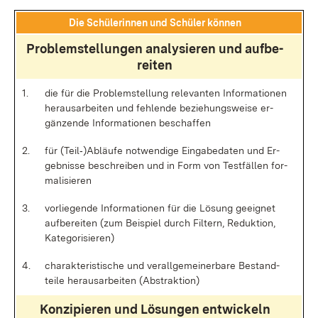
Die Schü­le­rin­nen und Schü­ler kön­nen
Pro­blem­stel­lun­gen ana­ly­sie­ren und auf­be­
rei­ten
1.
die für die Pro­blem­stel­lung re­le­van­ten In­for­ma­tio­nen
her­aus­ar­bei­ten und feh­len­de be­zie­hungs­wei­se er­
gän­zen­de In­for­ma­tio­nen be­schaf­fen
2.
für (Teil‑)Ab­läu­fe not­wen­di­ge Ein­ga­be­da­ten und Er­
geb­nis­se be­schrei­ben und in Form von Test­fäl­len for­
ma­li­sie­ren
3.
vor­lie­gen­de In­for­ma­tio­nen für die Lö­sung ge­eig­net
auf­be­rei­ten (zum Bei­spiel durch Fil­tern, Re­duk­ti­on,
Ka­te­go­ri­sie­ren)
4.
cha­rak­te­ris­ti­sche und ver­all­ge­mei­ner­ba­re Be­stand­
tei­le her­aus­ar­bei­ten (Abs­trak­ti­on)
Kon­zi­pie­ren und Lö­sun­gen ent­wi­ckeln