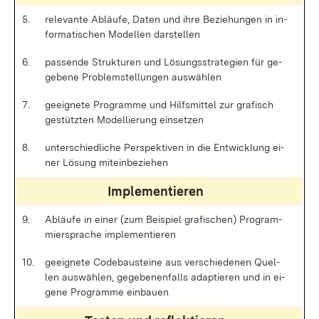
5.
re­le­van­te Ab­läu­fe, Da­ten und ih­re Be­zie­hun­gen in in­
for­ma­ti­schen Mo­del­len dar­stel­len
6.
pas­sen­de Struk­tu­ren und Lö­sungs­stra­te­gi­en für ge­
ge­be­ne Pro­blem­stel­lun­gen aus­wäh­len
7.
ge­eig­ne­te Pro­gram­me und Hilfs­mit­tel zur gra­fisch
ge­stütz­ten Mo­del­lie­rung ein­set­zen
8.
un­ter­schied­li­che Per­spek­ti­ven in die Ent­wick­lung ei­
ner Lö­sung mit­ein­be­zie­hen
Im­ple­men­tie­ren
9.
Ab­läu­fe in ei­ner (zum Bei­spiel gra­fi­schen) Pro­gram­
mier­spra­che im­ple­men­tie­ren
10.
ge­eig­ne­te Co­de­bau­stei­ne aus ver­schie­de­nen Quel­
len aus­wäh­len, ge­ge­be­nen­falls ad­ap­tie­ren und in ei­
ge­ne Pro­gram­me ein­bau­en