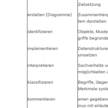
Ziel­set­zung
er­stel­len (Dia­gram­me)
Zu­sam­men­hän­g
tem dar­stel­len
iden­ti­fi­zie­ren
Ob­jek­te, Mus­te
grif­fe be­grün­d
im­ple­men­tie­ren
Da­ten­struk­tu­r
um­set­zen
in­ter­pre­tie­ren
Sach­ver­hal­te 
mög­lich­kei­ten 
klas­si­fi­zie­ren
Be­grif­fe, Ge­ge
Merk­ma­le sys­te
kom­men­tie­ren
ei­nen ge­ge­be­n
mus mit er­läu­t