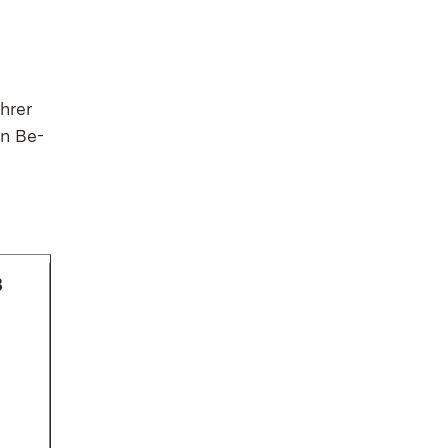
h­rer
in Be­
B