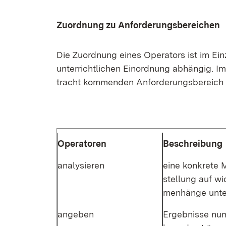
Zu­ord­nung zu An­for­de­rungs­be­rei­chen
Die Zu­ord­nung ei­nes Ope­ra­tors ist im Ein
un­ter­richt­li­chen Ein­ord­nung ab­hän­gig.
tracht kom­men­den An­for­de­rungs­be­reich z
Ope­ra­to­ren
Be­schrei­bung
ana­ly­sie­ren
ei­ne kon­kre­te M
stel­lung auf wic
men­hän­ge un­te
an­ge­ben
Er­geb­nis­se nu­