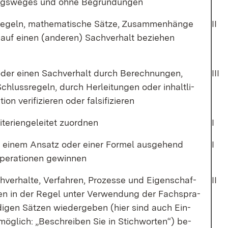
gs­we­ges und oh­ne Be­grün­dun­gen
Re­geln, ma­the­ma­ti­sche Sät­ze, Zu­sam­men­hän­ge
II
auf ei­nen (an­de­ren) Sach­ver­halt be­zie­hen
oder ei­nen Sach­ver­halt durch Be­rech­nun­gen,
III
chluss­re­geln, durch Her­lei­tun­gen oder in­halt­li­
­on ve­ri­fi­zie­ren oder fal­si­fi­zie­ren
­te­ri­en­ge­lei­tet zu­ord­nen
I
n ei­nem An­satz oder ei­ner For­mel aus­ge­hend
I
e­ra­tio­nen ge­win­nen
h­ver­hal­te, Ver­fah­ren, Pro­zes­se und Ei­gen­schaf­
II
en in der Re­gel un­ter Ver­wen­dung der Fach­spra­
­di­gen Sät­zen wie­der­ge­ben (hier sind auch Ein­
ög­lich: „Be­schrei­ben Sie in Stich­wor­ten“) be­