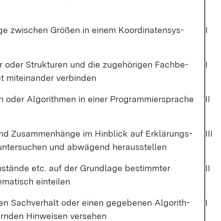
e zwi­schen Grö­ßen in ei­nem Ko­or­di­na­ten­sys­
I
r oder Struk­tu­ren und die zu­ge­hö­ri­gen Fach­be­
I
et mit­ein­an­der ver­bin­den
en oder Al­go­rith­men in ei­ner Pro­gram­mier­spra­che
II
und Zu­sam­men­hän­ge im Hin­blick auf Er­klä­rungs­
III
un­ter­su­chen und ab­wä­gend her­aus­stel­len
n­stän­de etc. auf der Grund­la­ge be­stimm­ter
II
­ma­tisch ein­tei­len
en Sach­ver­halt oder ei­nen ge­ge­be­nen Al­go­rith­
I
ern­den Hin­wei­sen ver­se­hen