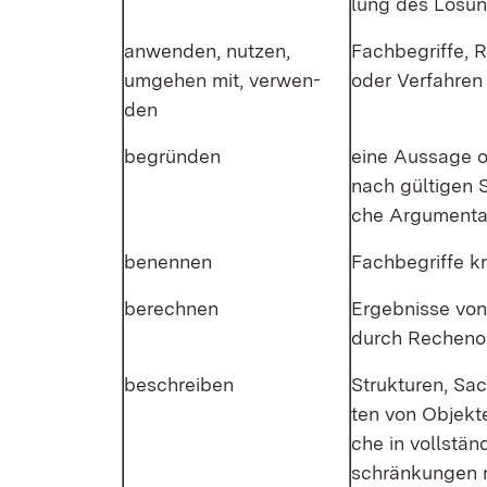
lung des Lö­sun
an­wen­den, nut­zen,
Fach­be­grif­fe, 
um­ge­hen mit, ver­wen­
oder Ver­fah­ren 
den
be­grün­den
ei­ne Aus­sa­ge 
nach gül­ti­gen S
che Ar­gu­men­ta­ti
be­nen­nen
Fach­be­grif­fe kri
be­rech­nen
Er­geb­nis­se vo
durch Re­chen­op
be­schrei­ben
Struk­tu­ren, Sac
ten von Ob­jek­t
che in voll­stän
schrän­kun­gen m