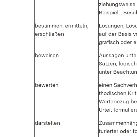
zie­hungs­wei­se 
Bei­spiel: „Be­s
be­stim­men, er­mit­teln,
Lö­sun­gen, Lö­s
er­schlie­ßen
auf der Ba­sis vo
gra­fisch oder ex
be­wei­sen
Aus­sa­gen un­te
Sät­zen, lo­gi­s
un­ter Be­ach­tung 
be­wer­ten
ei­nen Sach­ver­
tho­di­schen Kri­t
Wer­te­be­zug be
Ur­teil for­mu­lie­
dar­stel­len
Zu­sam­men­hän­ge
tu­rier­ter oder 