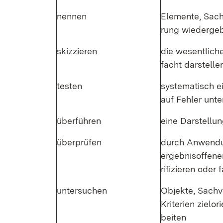
nen­nen
Ele­men­te, Sach­v
rung wie­der­ge
skiz­zie­ren
die we­sent­li­ch
facht dar­stel­le
tes­ten
sys­te­ma­tisch 
auf Feh­ler un­te
über­füh­ren
ei­ne Dar­stel­lu
über­prü­fen
durch An­wen­dun
er­geb­nis­of­fe­n
ri­fi­zie­ren oder fa
un­ter­su­chen
Ob­jek­te, Sach­v
Kri­te­ri­en ziel­
bei­ten