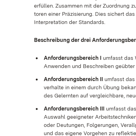
er­fül­len. Zu­sam­men mit der Zu­ord­nung z
to­ren ei­ner Prä­zi­sie­rung. Dies si­chert d
In­ter­pre­ta­ti­on der Stan­dards.
Be­schrei­bung der drei An­for­de­rungs­be­
An­for­de­rungs­be­reich I
um­fasst das W
An­wen­den und Be­schrei­ben ge­üb­ter A
An­for­de­rungs­be­reich II
um­fasst das s
ver­hal­te in ei­nem durch Übung be­kan
des Ge­lern­ten auf ver­gleich­ba­re, neu
An­for­de­rungs­be­reich III
um­fasst das V
Aus­wahl ge­eig­ne­ter Ar­beits­tech­ni­k
oder Deu­tun­gen, Fol­ge­run­gen, Ver­al
und das ei­ge­ne Vor­ge­hen zu re­flek­tie