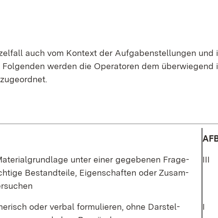
­zel­fall auch vom Kon­text der Auf­ga­ben­stel­lun­gen und i
 Im Fol­gen­den wer­den die Ope­ra­to­ren dem über­wie­gend 
u­ge­ord­net.
AF
a­te­ri­al­grund­la­ge un­ter ei­ner ge­ge­be­nen Fra­ge­
III
h­ti­ge Be­stand­tei­le, Ei­gen­schaf­ten oder Zu­sam­
r­su­chen
me­risch oder ver­bal for­mu­lie­ren, oh­ne Dar­stel­
I