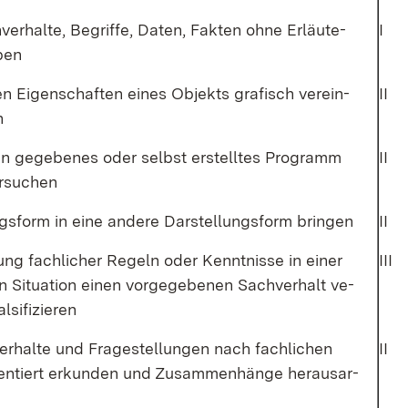
er­hal­te, Be­grif­fe, Da­ten, Fak­ten oh­ne Er­läu­te­
I
­ben
en Ei­gen­schaf­ten ei­nes Ob­jekts gra­fisch ver­ein­
II
n
ein ge­ge­be­nes oder selbst er­stell­tes Pro­gramm
II
r­su­chen
ngs­form in ei­ne an­de­re Dar­stel­lungs­form brin­gen
II
g fach­li­cher Re­geln oder Kennt­nis­se in ei­ner
III
en Si­tua­ti­on ei­nen vor­ge­ge­be­nen Sach­ver­halt ve­
l­si­fi­zie­ren
er­hal­te und Fra­ge­stel­lun­gen nach fach­li­chen
II
ori­en­tiert er­kun­den und Zu­sam­men­hän­ge her­aus­ar­