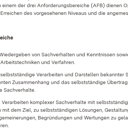
u ei­nem der drei An­for­de­rungs­be­rei­che (AFB) die­nen O
as Er­rei­chen des vor­ge­se­he­nen Ni­veaus und die an­ge­mes
rei­che
ie­der­ge­ben von Sach­ver­hal­ten und Kennt­nis­sen so­w
r­beits­tech­ni­ken und Ver­fah­ren.
elbst­stän­di­ge Ver­ar­bei­ten und Dar­stel­len be­kann­ter
n­ten Zu­sam­men­hang und das selbst­stän­di­ge Über­tra­
e Sach­ver­hal­te.
er­ar­bei­ten kom­ple­xer Sach­ver­hal­te mit selbst­stän­di­
en mit dem Ziel, zu selbst­stän­di­gen Lö­sun­gen, Ge­stal­tun
l­ge­mei­ne­run­gen, Be­grün­dun­gen und Wer­tun­gen zu ge­l
­ren.