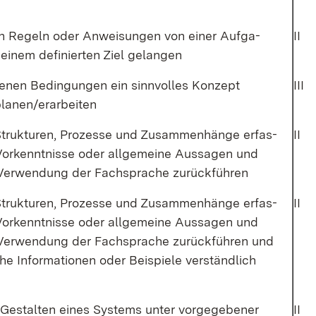
n Re­geln oder An­wei­sun­gen von ei­ner Auf­ga­
II
ei­nem de­fi­nier­ten Ziel ge­lan­gen
e­nen Be­din­gun­gen ein sinn­vol­les Kon­zept
III
la­nen/er­ar­bei­ten
Struk­tu­ren, Pro­zes­se und Zu­sam­men­hän­ge er­fas­
II
or­kennt­nis­se oder all­ge­mei­ne Aus­sa­gen und
 Ver­wen­dung der Fach­spra­che zu­rück­füh­ren
Struk­tu­ren, Pro­zes­se und Zu­sam­men­hän­ge er­fas­
II
or­kennt­nis­se oder all­ge­mei­ne Aus­sa­gen und
 Ver­wen­dung der Fach­spra­che zu­rück­füh­ren und
che In­for­ma­tio­nen oder Bei­spie­le ver­ständ­lich
Ge­stal­ten ei­nes Sys­tems un­ter vor­ge­ge­be­ner
II