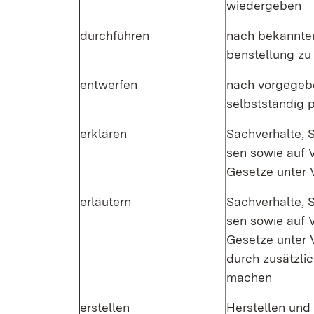
wie­der­ge­ben
durch­füh­ren
nach be­kann­te
ben­stel­lung zu 
ent­wer­fen
nach vor­ge­ge­b
selbst­stän­dig p
er­klä­ren
Sach­ver­hal­te, 
sen so­wie auf V
Ge­set­ze un­ter
er­läu­tern
Sach­ver­hal­te, 
sen so­wie auf V
Ge­set­ze un­ter
durch zu­sätz­li­
ma­chen
er­stel­len
Her­stel­len und 