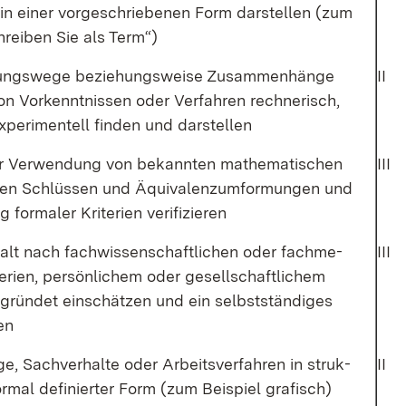
in ei­ner vor­ge­schrie­be­nen Form dar­stel­len (zum
chrei­ben Sie als Term“)
ungs­we­ge be­zie­hungs­wei­se Zu­sam­men­hän­ge
II
n Vor­kennt­nis­sen oder Ver­fah­ren rech­ne­risch,
­pe­ri­men­tell fin­den und dar­stel­len
r Ver­wen­dung von be­kann­ten ma­the­ma­ti­schen
III
chen Schlüs­sen und Äqui­va­lenz­um­for­mun­gen und
for­ma­ler Kri­te­ri­en ve­ri­fi­zie­ren
halt nach fach­wis­sen­schaft­li­chen oder fach­me­
III
e­ri­en, per­sön­li­chem oder ge­sell­schaft­li­chem
­grün­det ein­schät­zen und ein selbst­stän­di­ges
ren
, Sach­ver­hal­te oder Ar­beits­ver­fah­ren in struk­
II
for­mal de­fi­nier­ter Form (zum Bei­spiel gra­fisch)