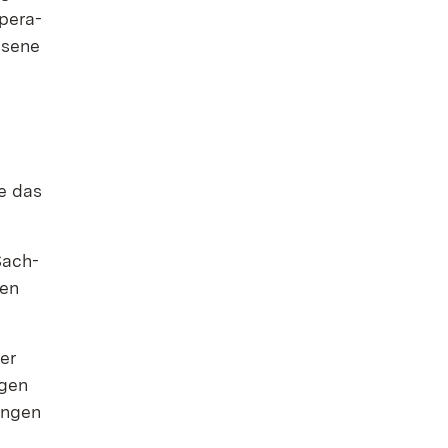
pe­ra­
­se­ne
ie das
 Sach­
gen
ger
­gen
an­gen