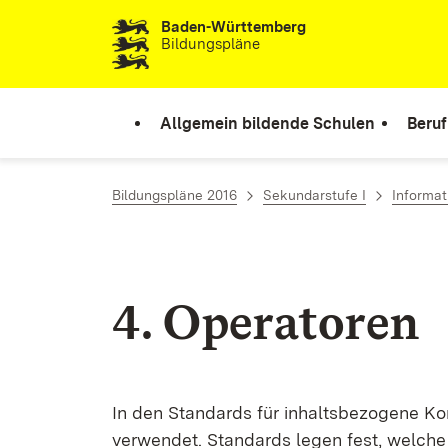
Baden-Württemberg
Zum Inhalt springen
Bildungspläne
Allgemein bildende Schulen
Beruf
Bildungspläne 2016
Sekundarstufe I
Informat
4. Ope­ra­to­ren
In den Stan­dards für in­halts­be­zo­ge­ne Ko
ver­wen­det. Stan­dards le­gen fest, wel­che 