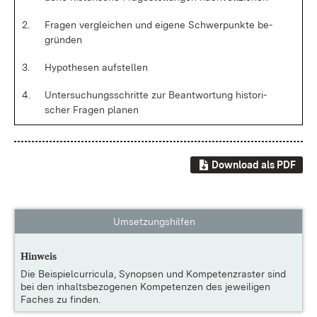
2.
Fra­gen ver­glei­chen und ei­ge­ne Schwer­punk­te be­
grün­den
3.
Hy­po­the­sen auf­stel­len
4.
Un­ter­su­chungs­schrit­te zur Be­ant­wor­tung his­to­ri­
scher Fra­gen pla­nen
Download als PDF
Umsetzungshilfen
Hinweis
Die
Beispielcurricula, Synopsen und Kompetenzraster
sind
bei den inhaltsbezogenen Kompetenzen des jeweiligen
Faches zu finden.