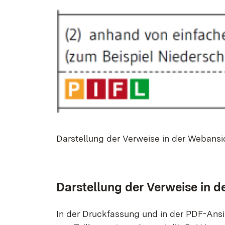
Dar­stel­lung der Ver­wei­se in der Web­an­s
Dar­stel­lung der Ver­wei­se in 
In der Druck­fas­sung und in der PDF-An­sicht