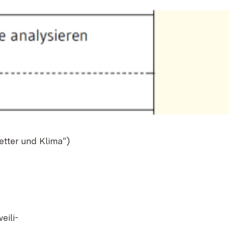
et­ter und Kli­ma“)
i­li­