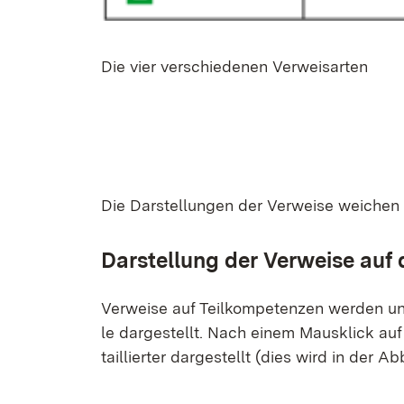
Die vier ver­schie­de­nen Ver­weis­ar­ten
Die Dar­stel­lun­gen der Ver­wei­se wei­che
Dar­stel­lung der Ver­wei­se auf 
Ver­wei­se auf Teil­kom­pe­ten­zen wer­den un­
le dar­ge­stellt. Nach ei­nem Maus­klick auf
tail­lier­ter dar­ge­stellt (dies wird in der Ab