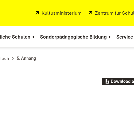
Extern:
Kultusministerium
(Öffnet in neuem Fenste
Extern:
Zentrum für Schul
liche Schulen
Sonderpädagogische Bildung
Service
lfach
5. Anhang
Download a