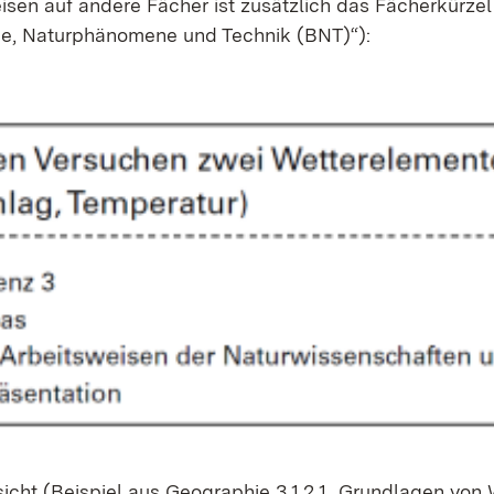
i­sen auf an­de­re Fä­cher ist zu­sätz­lich das Fä­cher­kür­zel
gie, Na­tur­phä­no­me­ne und Tech­nik (BNT)“):
sicht (Bei­spiel aus Geo­gra­phie 3.1.2.1 „Grund­la­gen von 