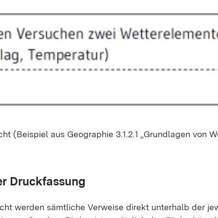
icht (Bei­spiel aus Geo­gra­phie 3.1.2.1 „Grund­la­gen von W
der Druck­fas­sung
 wer­den sämt­li­che Ver­wei­se di­rekt un­ter­halb der je­we