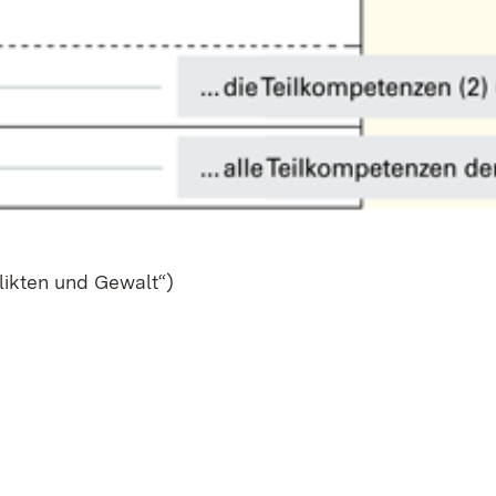
flik­ten und Ge­walt“)