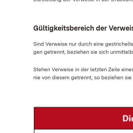
Gül­tig­keits­be­reich der Ver­wei­
Sind Ver­wei­se nur durch ei­ne ge­stri­chel­
gen ge­trennt, be­zie­hen sie sich un­mit­tel­b
Ste­hen Ver­wei­se in der letz­ten Zei­le ei­
nie von die­sem ge­trennt, so be­zie­hen sie