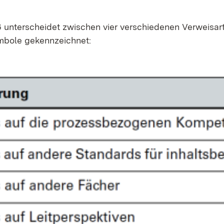
n­ter­schei­det zwi­schen vier ver­schie­de­nen Ver­weis­ar­
­bo­le ge­kenn­zeich­net: