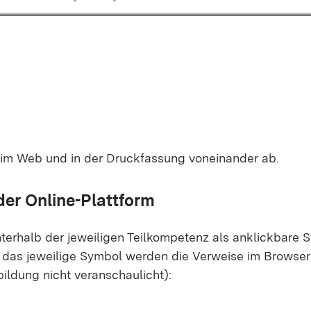
n im Web und in der Druck­fas­sung von­ein­an­der ab.
der On­line-Platt­form
ter­halb der je­wei­li­gen Teil­kom­pe­tenz als an­klick­ba­re
 das je­wei­li­ge Sym­bol wer­den die Ver­wei­se im Brow­se
­bil­dung nicht ver­an­schau­licht):