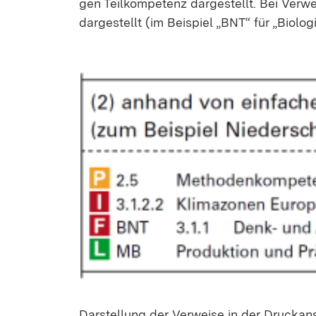
gen Teil­kom­pe­tenz dar­ge­stellt. Bei Ver­we
dar­ge­stellt (im Bei­spiel „BNT“ für „Bio­lo­
Dar­stel­lung der Ver­wei­se in der Druck­an­