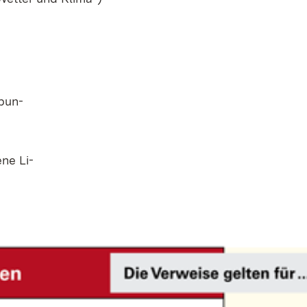
­bun­
­ne Li­