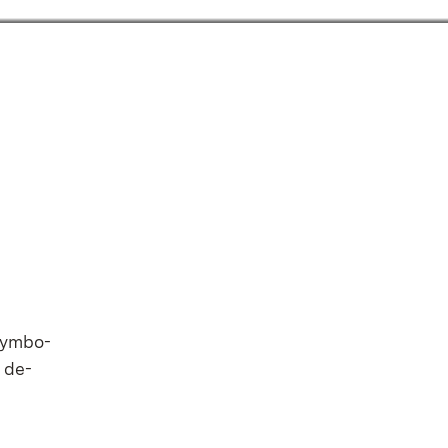
 Sym­bo­
r de­