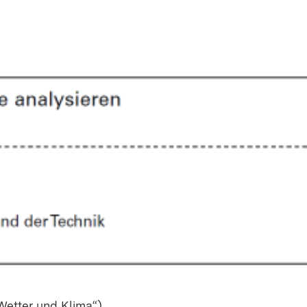
Wet­ter und Kli­ma“)