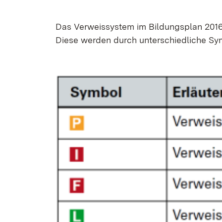
Das Ver­weis­sys­tem im Bil­dungs­plan 2016 u
Die­se wer­den durch un­ter­schied­li­che Sym