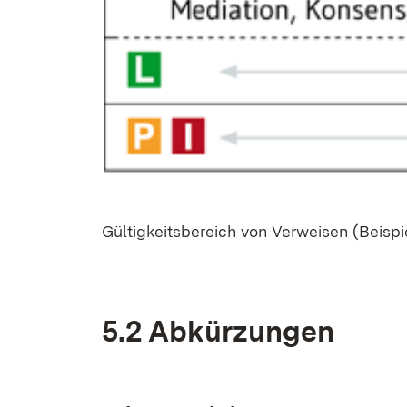
Gül­tig­keits­be­reich von Ver­wei­sen (Bei­s
5.2 Ab­kür­zun­gen