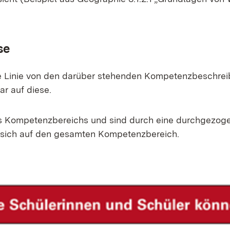
se
te Li­nie von den dar­über ste­hen­den Kom­pe­tenz­be­schrei
ar auf die­se.
nes Kom­pe­tenz­be­reichs und sind durch ei­ne durch­ge­zo­ge
 sich auf den ge­sam­ten Kom­pe­tenz­be­reich.