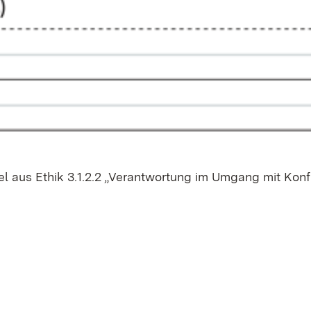
piel aus Ethik 3.1.2.2 „Ver­ant­wor­tung im Um­gang mit Kon­