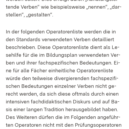
ten­de Ver­ben“ wie bei­spiels­wei­se „nen­nen“, „dar­
stel­len“, „ge­stal­ten“.
In der fol­gen­den Ope­ra­to­ren­lis­te wer­den die in
den Stan­dards ver­wen­de­ten Ver­ben de­tail­liert
be­schrie­ben. Die­se Ope­ra­to­ren­lis­te dient als Le­
se­hil­fe für die im Bil­dungs­plan ver­wen­de­ten Ver­
ben und ih­rer fach­spe­zi­fi­schen Be­deu­tun­gen. Ei­
ne für al­le Fä­cher ein­heit­li­che Ope­ra­to­ren­lis­te
wür­de den teil­wei­se di­ver­gie­ren­den fach­spe­zi­fi­
schen Be­deu­tun­gen ein­zel­ner Ver­ben nicht ge­
recht wer­den, da sich die­se oft­mals durch ei­nen
in­ten­si­ven fach­di­dak­ti­schen Dis­kurs und auf Ba­
sis ei­ner lan­gen Tra­di­ti­on her­aus­ge­bil­det ha­ben.
Des Wei­te­ren dür­fen die im Fol­gen­den an­ge­führ­
ten Ope­ra­to­ren nicht mit den Prü­fungs­ope­ra­to­ren