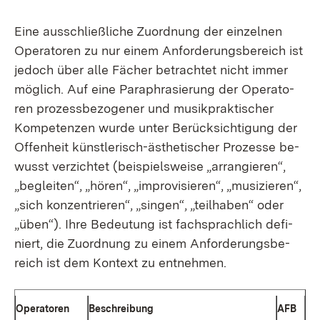
Ei­ne aus­schließ­li­che Zu­ord­nung der ein­zel­nen
Ope­ra­to­ren zu nur ei­nem An­for­de­rungs­be­reich ist
je­doch über al­le Fä­cher be­trach­tet nicht im­mer
mög­lich. Auf ei­ne Pa­ra­phra­sie­rung der Ope­ra­to­
ren pro­zess­be­zo­ge­ner und mu­sik­prak­ti­scher
Kom­pe­ten­zen wur­de un­ter Be­rück­sich­ti­gung der
Of­fen­heit künst­le­risch-äs­the­ti­scher Pro­zes­se be­
wusst ver­zich­tet (bei­spiels­wei­se „ar­ran­gie­ren“,
„be­glei­ten“, „hö­ren“, „im­pro­vi­sie­ren“, „mu­si­zie­ren“,
„sich kon­zen­trie­ren“, „sin­gen“, „teil­ha­ben“ oder
„üben“). Ih­re Be­deu­tung ist fach­sprach­lich de­fi­
niert, die Zu­ord­nung zu ei­nem An­for­de­rungs­be­
reich ist dem Kon­text zu ent­neh­men.
Ope­ra­to­ren
Be­schrei­bung
AFB