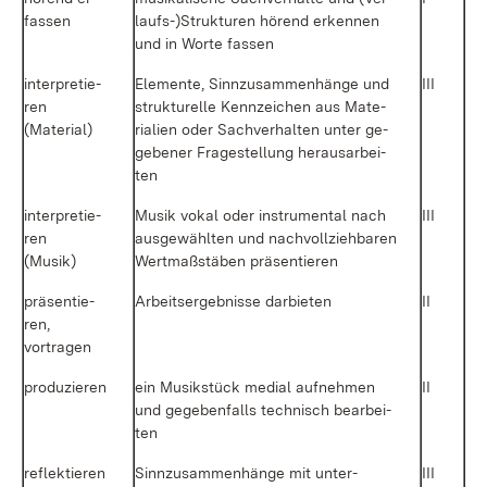
fas­sen
lauf­s-)Struk­tu­ren hö­rend er­ken­nen
und in Wor­te fas­sen
in­ter­pre­tie­
Ele­men­te, Sinn­zu­sam­men­hän­ge und
III
ren
struk­tu­rel­le Kenn­zei­chen aus Ma­te­
(Ma­te­ri­al)
ria­li­en oder Sach­ver­hal­ten un­ter ge­
ge­be­ner Fra­ge­stel­lung her­aus­ar­bei­
ten
in­ter­pre­tie­
Mu­sik vo­kal oder in­stru­men­tal nach
III
ren
aus­ge­wähl­ten und nach­voll­zieh­ba­ren
(Mu­sik)
Wert­maß­stä­ben prä­sen­tie­ren
prä­sen­tie­
Ar­beits­er­geb­nis­se dar­bie­ten
II
ren,
vor­tra­gen
pro­du­zie­ren
ein Mu­sik­stück me­di­al auf­neh­men
II
und ge­ge­ben­falls tech­nisch be­ar­bei­
ten
re­flek­tie­ren
Sinn­zu­sam­men­hän­ge mit un­ter­
III