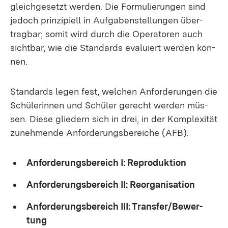
gleich­ge­setzt wer­den. Die For­mu­lie­run­gen sind
je­doch prin­zi­pi­ell in Auf­ga­ben­stel­lun­gen über­
trag­bar; so­mit wird durch die Ope­ra­to­ren auch
sicht­bar, wie die Stan­dards eva­lu­iert wer­den kön­
nen.
Stan­dards le­gen fest, wel­chen An­for­de­run­gen die
Schü­le­rin­nen und Schü­ler ge­recht wer­den müs­
sen. Die­se glie­dern sich in drei, in der Kom­ple­xi­tät
zu­neh­men­de An­for­de­rungs­be­rei­che (AFB):
An­for­de­rungs­be­reich I: Re­pro­duk­ti­on
An­for­de­rungs­be­reich II: Re­or­ga­ni­sa­ti­on
An­for­de­rungs­be­reich III: Trans­fer/Be­wer­
tung