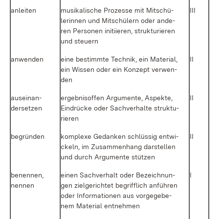
an­lei­ten
mu­si­ka­li­sche Pro­zes­se mit Mit­schü­
III
le­rin­nen und Mit­schü­lern oder an­de­
ren Per­so­nen in­iti­ie­ren, struk­tu­rie­ren
und steu­ern
an­wen­den
ei­ne be­stimm­te Tech­nik, ein Ma­te­ri­al,
II
ein Wis­sen oder ein Kon­zept ver­wen­
den
aus­ein­an­
er­geb­nis­of­fen Ar­gu­men­te, As­pek­te,
II
der­set­zen
Ein­drü­cke oder Sach­ver­hal­te struk­tu­
rie­ren
be­grün­den
kom­ple­xe Ge­dan­ken schlüs­sig ent­wi­
II
ckeln, im Zu­sam­men­hang dar­stel­len
und durch Ar­gu­men­te stüt­zen
be­nen­nen,
ei­nen Sach­ver­halt oder Be­zeich­nun­
I
nen­nen
gen ziel­ge­rich­tet be­griff­lich an­füh­ren
oder In­for­ma­tio­nen aus vor­ge­ge­be­
nem Ma­te­ri­al ent­neh­men