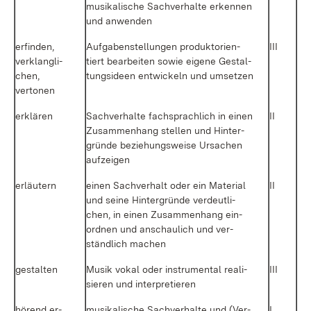
mu­si­ka­li­sche Sach­ver­hal­te er­ken­nen
und an­wen­den
er­fin­den,
Auf­ga­ben­stel­lun­gen pro­duk­t­ori­en­
III
ver­klang­li­
tiert be­ar­bei­ten so­wie ei­ge­ne Ge­stal­
chen,
tungs­ide­en ent­wi­ckeln und um­set­zen
ver­to­nen
er­klä­ren
Sach­ver­hal­te fach­sprach­lich in ei­nen
II
Zu­sam­men­hang stel­len und Hin­ter­
grün­de be­zie­hungs­wei­se Ur­sa­chen
auf­zei­gen
er­läu­tern
ei­nen Sach­ver­halt oder ein Ma­te­ri­al
II
und sei­ne Hin­ter­grün­de ver­deut­li­
chen, in ei­nen Zu­sam­men­hang ein­
ord­nen und an­schau­lich und ver­
ständ­lich ma­chen
ge­stal­ten
Mu­sik vo­kal oder in­stru­men­tal rea­li­
III
sie­ren und in­ter­pre­tie­ren
hö­rend er­
mu­si­ka­li­sche Sach­ver­hal­te und (Ver­
I