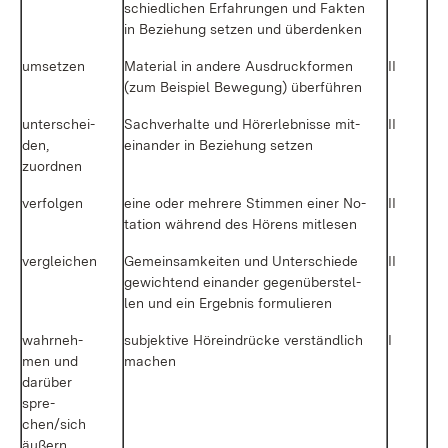
schied­li­chen Er­fah­run­gen und Fak­ten
in Be­zie­hung set­zen und über­den­ken
um­set­zen
Ma­te­ri­al in an­de­re Aus­druck­for­men
II
(zum Bei­spiel Be­we­gung) über­füh­ren
un­ter­schei­
Sach­ver­hal­te und Hör­erleb­nis­se mit­
II
den,
ein­an­der in Be­zie­hung set­zen
zu­ord­nen
ver­fol­gen
ei­ne oder meh­re­re Stim­men ei­ner No­
II
ta­ti­on wäh­rend des Hö­rens mit­le­sen
ver­glei­chen
Ge­mein­sam­kei­ten und Un­ter­schie­de
II
ge­wich­tend ein­an­der ge­gen­über­stel­
len und ein Er­geb­nis for­mu­lie­ren
wahr­neh­
sub­jek­ti­ve Hör­ein­drü­cke ver­ständ­lich
I
men und
ma­chen
dar­über
spre­
chen/sich
äu­ßern