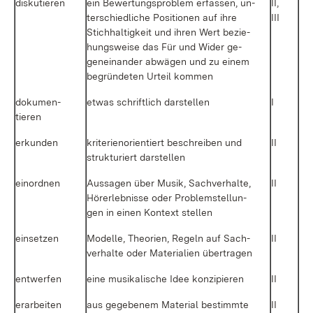
dis­ku­tie­ren
ein Be­wer­tungs­pro­blem er­fas­sen, un­
II,
ter­schied­li­che Po­si­tio­nen auf ih­re
III
Stich­hal­tig­keit und ih­ren Wert be­zie­
hungs­wei­se das Für und Wi­der ge­
gen­ein­an­der ab­wä­gen und zu ei­nem
be­grün­de­ten Ur­teil kom­men
do­ku­men­
et­was schrift­lich dar­stel­len
I
tie­ren
er­kun­den
kri­te­ri­en­ori­en­tiert be­schrei­ben und
II
struk­tu­riert dar­stel­len
ein­ord­nen
Aus­sa­gen über Mu­sik, Sach­ver­hal­te,
II
Hör­erleb­nis­se oder Pro­blem­stel­lun­
gen in ei­nen Kon­text stel­len
ein­set­zen
Mo­del­le, Theo­ri­en, Re­geln auf Sach­
II
ver­hal­te oder Ma­te­ria­li­en über­tra­gen
ent­wer­fen
ei­ne mu­si­ka­li­sche Idee kon­zi­pie­ren
II
er­ar­bei­ten
aus ge­ge­be­nem Ma­te­ri­al be­stimm­te
II