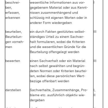
be­schrei­
we­sent­li­che In­for­ma­tio­nen aus vor­
I
ben,
ge­ge­be­nem Ma­te­ri­al oder aus Kennt­
er­fas­sen,
nis­sen zu­sam­men­hän­gend und
er­ken­nen
schlüs­sig mit ei­ge­nen Wor­ten oder in
an­de­rer Form wie­der­ge­ben
be­ur­tei­len,
ein durch Fak­ten ge­stütz­tes selbst­
III
Be­ur­tei­lun­
stän­di­ges Ur­teil zu ei­nem Sach­ver­
gen vor­neh­
halt for­mu­lie­ren, wo­bei die Kri­te­ri­en
men
und die we­sent­li­chen Grün­de für die
Be­ur­tei­lung of­fen­ge­legt wer­den
be­wer­ten
ei­nen Sach­ver­halt oder ein Ma­te­ri­al
III
nach selbst ge­wähl­ten und be­grün­
de­ten Nor­men oder Kri­te­ri­en be­ur­tei­
len, wo­bei die­se per­sön­li­chen Wert­
be­zü­ge of­fen­bart wer­den
dar­stel­len
Sach­ver­hal­te, Zu­sam­men­hän­ge, Pro­
I,
ble­me etc. aus­führ­lich ob­jek­tiv wie­
II
der­ge­ben