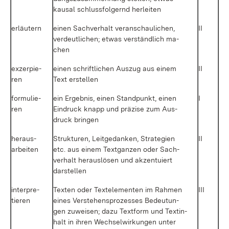
kau­sal schluss­fol­gernd her­lei­ten
er­läu­tern
ei­nen Sach­ver­halt ver­an­schau­li­chen,
II
ver­deut­li­chen; et­was ver­ständ­lich ma­
chen
ex­zer­pie­
ei­nen schrift­li­chen Aus­zug aus ei­nem
II
ren
Text er­stel­len
for­mu­lie­
ein Er­geb­nis, ei­nen Stand­punkt, ei­nen
I
ren
Ein­druck knapp und prä­zi­se zum Aus­
druck brin­gen
her­aus­
Struk­tu­ren, Leit­ge­dan­ken, Stra­te­gi­en
II
ar­bei­ten
etc. aus ei­nem Text­gan­zen oder Sach­
ver­halt her­aus­lö­sen und ak­zen­tu­iert
dar­stel­len
in­ter­pre­
Tex­ten oder Tex­t­e­le­men­ten im Rah­men
III
tie­ren
ei­nes Ver­ste­hens­pro­zes­ses Be­deu­tun­
gen zu­wei­sen; da­zu Text­form und Textin­
halt in ih­ren Wech­sel­wir­kun­gen un­ter