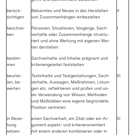
be­rück­
Be­kann­tes und Neu­es in das Her­stel­len
II
sich­ti­gen
von Zu­sam­men­hän­gen ein­be­zie­hen
be­schrei­
Per­so­nen, Si­tua­tio­nen, Vor­gän­ge, Sach­
I
ben
ver­hal­te oder Zu­sam­men­hän­ge struk­tu­
riert und oh­ne Wer­tung mit ei­ge­nen Wor­
ten dar­stel­len
be­stim­
Sach­ver­hal­te und In­hal­te prä­gnant und
I
men
kri­te­ri­en­ge­lei­tet fest­stel­len
be­ur­tei­
Textin­hal­te und Text­ge­stal­tun­gen, Sach­
III
len, be­
ver­hal­te, Aus­sa­gen, Maß­nah­men, Lö­sun­
wer­ten
gen etc. re­flek­tie­ren und prü­fen und un­
ter Ver­wen­dung von Wis­sen, Me­tho­den
und Maß­stä­ben ei­ne ei­ge­ne be­grün­de­te
Po­si­ti­on ver­tre­ten
in Be­zie­
ei­nen Sach­ver­halt, ein Zi­tat oder ein Ar­
III
hung
gu­ment as­pekt- und kri­te­ri­en­ori­en­tiert
set­zen
mit ei­nem an­de­ren kom­bi­nie­ren oder in