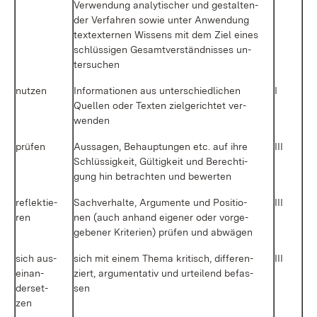
Ver­wen­dung ana­ly­ti­scher und ge­stal­ten­
der Ver­fah­ren so­wie un­ter An­wen­dung
tex­tex­ter­nen Wis­sens mit dem Ziel ei­nes
schlüs­si­gen Ge­samt­ver­ständ­nis­ses un­
ter­su­chen
nut­zen
In­for­ma­tio­nen aus un­ter­schied­li­chen
I
Quel­len oder Tex­ten ziel­ge­rich­tet ver­
wen­den
prü­fen
Aus­sa­gen, Be­haup­tun­gen etc. auf ih­re
III
Schlüs­sig­keit, Gül­tig­keit und Be­rech­ti­
gung hin be­trach­ten und be­wer­ten
re­flek­tie­
Sach­ver­hal­te, Ar­gu­men­te und Po­si­tio­
III
ren
nen (auch an­hand ei­ge­ner oder vor­ge­
ge­be­ner Kri­te­ri­en) prü­fen und ab­wä­gen
sich aus­
sich mit ei­nem The­ma kri­tisch, dif­fe­ren­
III
ein­an­
ziert, ar­gu­men­ta­tiv und ur­tei­lend be­fas­
der­set­
sen
zen