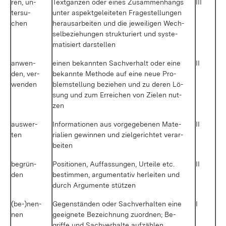
ren, un­
Text­gan­zen oder ei­nes Zu­sam­men­hangs
III
ter­su­
un­ter as­pekt­ge­lei­te­ten Fra­ge­stel­lun­gen
chen
her­aus­ar­bei­ten und die je­wei­li­gen Wech­
sel­be­zie­hun­gen struk­tu­riert und sys­te­
ma­ti­siert dar­stel­len
an­wen­
ei­nen be­kann­ten Sach­ver­halt oder ei­ne
II
den, ver­
be­kann­te Me­tho­de auf ei­ne neue Pro­
wen­den
blem­stel­lung be­zie­hen und zu de­ren Lö­
sung und zum Er­rei­chen von Zie­len nut­
zen
aus­wer­
In­for­ma­tio­nen aus vor­ge­ge­be­nen Ma­te­
II
ten
ria­li­en ge­win­nen und ziel­ge­rich­tet ver­ar­
bei­ten
be­grün­
Po­si­tio­nen, Auf­fas­sun­gen, Ur­tei­le etc.
II
den
be­stim­men, ar­gu­men­ta­tiv her­lei­ten und
durch Ar­gu­men­te stüt­zen
(be-)nen­
Ge­gen­stän­den oder Sach­ver­hal­ten ei­ne
I
nen
ge­eig­ne­te Be­zeich­nung zu­ord­nen; Be­
grif­fe und Sach­ver­hal­te auf­zäh­len