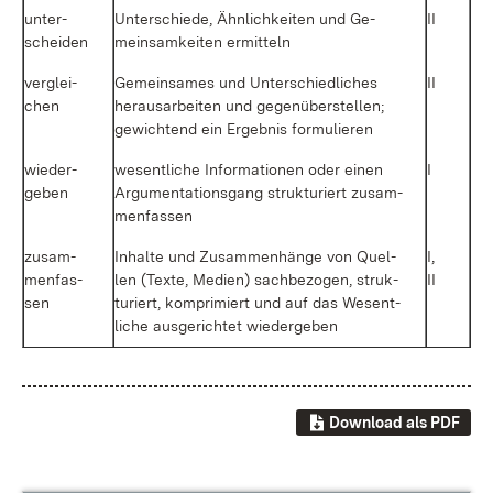
un­ter­
Un­ter­schie­de, Ähn­lich­kei­ten und Ge­
II
schei­den
mein­sam­kei­ten er­mit­teln
ver­glei­
Ge­mein­sa­mes und Un­ter­schied­li­ches
II
chen
her­aus­ar­bei­ten und ge­gen­über­stel­len;
ge­wich­tend ein Er­geb­nis for­mu­lie­ren
wie­der­
we­sent­li­che In­for­ma­tio­nen oder ei­nen
I
ge­ben
Ar­gu­men­ta­ti­ons­gang struk­tu­riert zu­sam­
men­fas­sen
zu­sam­
In­hal­te und Zu­sam­men­hän­ge von Quel­
I,
men­fas­
len (Tex­te, Me­di­en) sach­be­zo­gen, struk­
II
sen
tu­riert, kom­pri­miert und auf das We­sent­
li­che aus­ge­rich­tet wie­der­ge­ben
Download als PDF