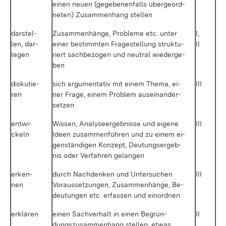
ei­nen neu­en (ge­ge­be­nen­falls über­ge­ord­
ne­ten) Zu­sam­men­hang stel­len
dar­stel­
Zu­sam­men­hän­ge, Pro­ble­me etc. un­ter
I,
len, dar­
ei­ner be­stimm­ten Fra­ge­stel­lung struk­tu­
II
le­gen
riert sach­be­zo­gen und neu­tral wie­der­ge­
ben
dis­ku­tie­
sich ar­gu­men­ta­tiv mit ei­nem The­ma, ei­
III
ren
ner Fra­ge, ei­nem Pro­blem aus­ein­an­der­
set­zen
ent­wi­
Wis­sen, Ana­ly­se­er­geb­nis­se und ei­ge­ne
III
ckeln
Ide­en zu­sam­men­füh­ren und zu ei­nem ei­
gen­stän­di­gen Kon­zept, Deu­tungs­er­geb­
nis oder Ver­fah­ren ge­lan­gen
er­ken­
durch Nach­den­ken und Un­ter­su­chen
III
nen
Vor­aus­set­zun­gen, Zu­sam­men­hän­ge, Be­
deu­tun­gen etc. er­fas­sen und ein­ord­nen
er­klä­ren
ei­nen Sach­ver­halt in ei­nen Be­grün­
II
dungs­zu­sam­men­hang stel­len; et­was