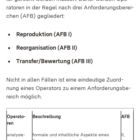
ra­to­ren in der Re­gel nach drei An­for­de­rungs­be­rei­
chen (AFB) ge­glie­dert:
Re­pro­duk­ti­on (AFB I)
Re­or­ga­ni­sa­ti­on (AFB II)
Trans­fer/Be­wer­tung (AFB III)
Nicht in al­len Fäl­len ist ei­ne ein­deu­ti­ge Zu­ord­
nung ei­nes Ope­ra­tors zu ei­nem An­for­de­rungs­be­
reich mög­lich.
Ope­ra­to­
Be­schrei­bung
AFB
ren
ana­ly­sie­
for­ma­le und in­halt­li­che As­pek­te ei­nes
II,