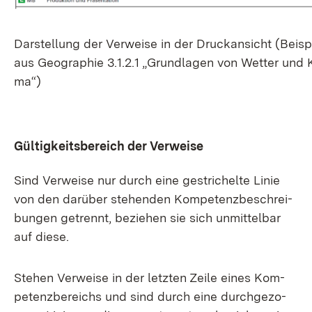
Dar­stel­lung der Ver­wei­se in der Druck­an­sicht (Bei­sp
aus Geo­gra­phie 3.1.2.1 „Grund­la­gen von Wet­ter und K
ma“)
Gül­tig­keits­be­reich der Ver­wei­se
Sind Ver­wei­se nur durch ei­ne ge­stri­chel­te Li­nie
von den dar­über ste­hen­den Kom­pe­tenz­be­schrei­
bun­gen ge­trennt, be­zie­hen sie sich un­mit­tel­bar
auf die­se.
Ste­hen Ver­wei­se in der letz­ten Zei­le ei­nes Kom­
pe­tenz­be­reichs und sind durch ei­ne durch­ge­zo­