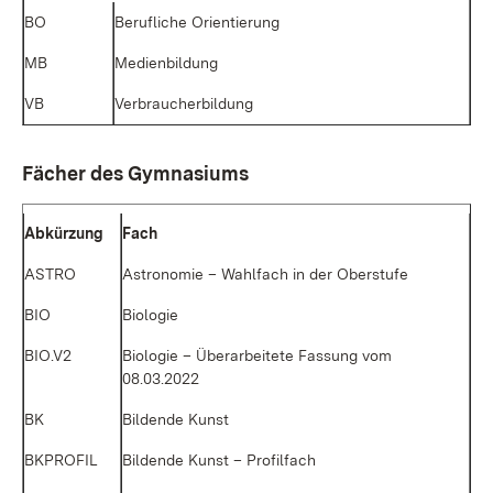
BO
Be­ruf­li­che Ori­en­tie­rung
MB
Me­di­en­bil­dung
VB
Ver­brau­cher­bil­dung
Fä­cher des Gym­na­si­ums
Ab­kür­zung
Fach
AS­TRO
As­tro­no­mie – Wahl­fach in der Ober­stu­fe
BIO
Bio­lo­gie
BIO.V2
Bio­lo­gie – Über­ar­bei­te­te Fas­sung vom
08.03.2022
BK
Bil­den­de Kunst
BKPROFIL
Bil­den­de Kunst – Pro­fil­fach