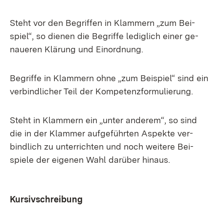
Steht vor den Be­grif­fen in Klam­mern „zum Bei­
spiel“, so die­nen die Be­grif­fe le­dig­lich ei­ner ge­
naue­ren Klä­rung und Ein­ord­nung.
Be­grif­fe in Klam­mern oh­ne „zum Bei­spiel“ sind ein
ver­bind­li­cher Teil der Kom­pe­tenz­for­mu­lie­rung.
Steht in Klam­mern ein „un­ter an­de­rem“, so sind
die in der Klam­mer auf­ge­führ­ten As­pek­te ver­
bind­lich zu un­ter­rich­ten und noch wei­te­re Bei­
spie­le der ei­ge­nen Wahl dar­über hin­aus.
Kur­siv­schrei­bung