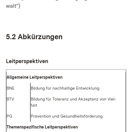
walt“)
5.2 Ab­kür­zun­gen
Leit­per­spek­ti­ven
All­ge­mei­ne Leit­per­spek­ti­ven
BNE
Bil­dung für nach­hal­ti­ge Ent­wick­lung
BTV
Bil­dung für To­le­ranz und Ak­zep­tanz von Viel­
falt
PG
Prä­ven­ti­on und Ge­sund­heits­för­de­rung
The­men­spe­zi­fi­sche Leit­per­spek­ti­ven