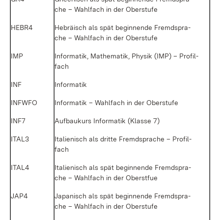
che – Wahl­fach in der Ober­stu­fe
HE­BR4
He­brä­isch als spät be­gin­nen­de Fremd­spra­
che – Wahl­fach in der Ober­stu­fe
IMP
In­for­ma­tik, Ma­the­ma­tik, Phy­sik (IMP) – Pro­fil­
fach
INF
In­for­ma­tik
INF­W­FO
In­for­ma­tik – Wahl­fach in der Ober­stu­fe
INF7
Auf­bau­kurs In­for­ma­tik (Klas­se 7)
ITAL3
Ita­lie­nisch als drit­te Fremd­spra­che – Pro­fil­
fach
ITAL4
Ita­lie­nisch als spät be­gin­nen­de Fremd­spra­
che – Wahl­fach in der Oberst­fue
JAP4
Ja­pa­nisch als spät be­gin­nen­de Fremd­spra­
che – Wahl­fach in der Ober­stu­fe