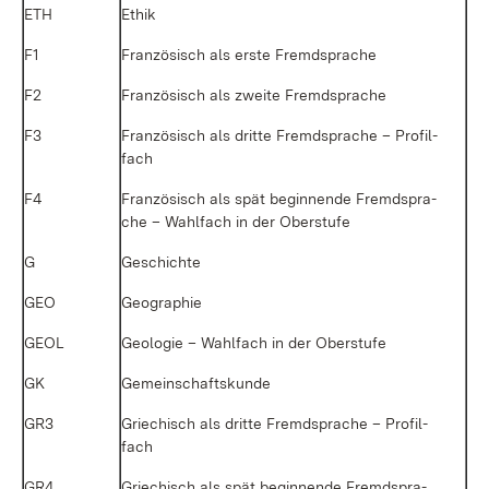
ETH
Ethik
F1
Fran­zö­sisch als ers­te Fremd­spra­che
F2
Fran­zö­sisch als zwei­te Fremd­spra­che
F3
Fran­zö­sisch als drit­te Fremd­spra­che – Pro­fil­
fach
F4
Fran­zö­sisch als spät be­gin­nen­de Fremd­spra­
che – Wahl­fach in der Ober­stu­fe
G
Ge­schich­te
GEO
Geo­gra­phie
GEOL
Geo­lo­gie – Wahl­fach in der Ober­stu­fe
GK
Ge­mein­schafts­kun­de
GR3
Grie­chisch als drit­te Fremd­spra­che – Pro­fil­
fach
GR4
Grie­chisch als spät be­gin­nen­de Fremd­spra­