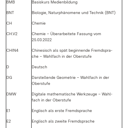
BMB
Ba­sis­kurs Me­di­en­bil­dung
BNT
Bio­lo­gie, Na­tur­phä­no­me­ne und Tech­nik (BNT)
CH
Che­mie
CH.V2
Che­mie – Über­ar­bei­te­te Fas­sung vom
25.03.2022
CHIN4
Chi­ne­sisch als spät be­gin­nen­de Fremd­spra­
che – Wahl­fach in der Ober­stu­fe
D
Deutsch
DG
Dar­stel­len­de Geo­me­trie – Wahl­fach in der
Ober­stu­fe
DMW
Di­gi­ta­le ma­the­ma­ti­sche Werk­zeu­ge – Wahl­
fach in der Ober­stu­fe
E1
Eng­lisch als ers­te Fremd­spra­che
E2
Eng­lisch als zwei­te Fremd­spra­che