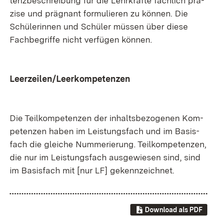
tenz­be­schrei­bung für die Lehr­kräf­te fach­lich prä­
zi­se und prä­gnant for­mu­lie­ren zu kön­nen. Die
Schü­le­rin­nen und Schü­ler müs­sen über die­se
Fach­be­grif­fe nicht ver­fü­gen kön­nen.
Leer­zei­len/Leer­kom­pe­ten­zen
Die Teil­kom­pe­ten­zen der in­halts­be­zo­ge­nen Kom­
pe­ten­zen ha­ben im Leis­tungs­fach und im Ba­sis­
fach die glei­che Num­me­rie­rung. Teil­kom­pe­ten­zen,
die nur im Leis­tungs­fach aus­ge­wie­sen sind, sind
im Ba­sis­fach mit [nur LF] ge­kenn­zeich­net.
Download als PDF