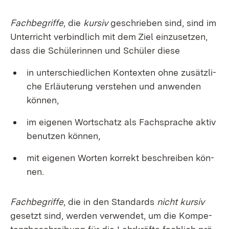
Fach­be­grif­fe
, die
kur­siv
ge­schrie­ben sind, sind im
Un­ter­richt ver­bind­lich mit dem Ziel ein­zu­set­zen,
dass die Schü­le­rin­nen und Schü­ler die­se
in un­ter­schied­li­chen Kon­tex­ten oh­ne zu­sätz­li­
che Er­läu­te­rung ver­ste­hen und an­wen­den
kön­nen,
im ei­ge­nen Wort­schatz als Fach­spra­che ak­tiv
be­nut­zen kön­nen,
mit ei­ge­nen Wor­ten kor­rekt be­schrei­ben kön­
nen.
Fach­be­grif­fe
, die in den Stan­dards
nicht kur­siv
ge­setzt sind, wer­den ver­wen­det, um die Kom­pe­