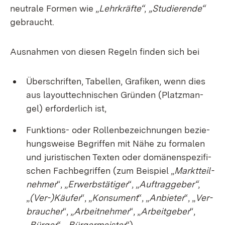
neu­tra­le For­men wie „
Lehr­kräf­te“
,
„Stu­die­ren­de“
ge­braucht.
Aus­nah­men von die­sen Re­geln fin­den sich bei
Über­schrif­ten, Ta­bel­len, Gra­fi­ken, wenn dies
aus lay­out­tech­ni­schen Grün­den (Platz­man­
gel) er­for­der­lich ist,
Funk­ti­ons- oder Rol­len­be­zeich­nun­gen be­zie­
hungs­wei­se Be­grif­fen mit Nä­he zu for­ma­len
und ju­ris­ti­schen Tex­ten oder do­mä­nen­spe­zi­fi­
schen Fach­be­grif­fen (zum Bei­spiel „
Markt­teil­
neh­mer
“, „
Er­werbs­tä­ti­ger
“, „
Auf­trag­ge­ber“
,
„
(Ver-)Käu­fer
“, „
Kon­su­ment
“, „
An­bie­ter
“, „
Ver­
brau­cher
“, „
Ar­beit­neh­mer
“, „
Ar­beit­ge­ber
“,
„
Bür­ger
“, „
Bür­ger­meis­ter
“),