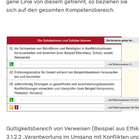
ge­ne Li­nie von die­sem ge­trennt, so be­zie­hen sie
sich auf den ge­sam­ten Kom­pe­tenz­be­reich.
Gül­tig­keits­be­reich von Ver­wei­sen (Bei­spiel aus Ethik
3.1.2.2 „Ver­ant­wor­tung im Um­gang mit Kon­flik­ten un