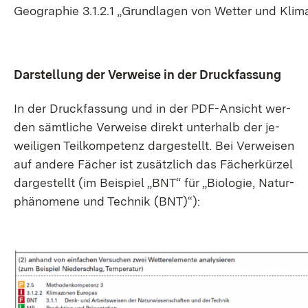
Geo­gra­phie 3.1.2.1 „Grund­la­gen von Wet­ter und Kli­m
Dar­stel­lung der Ver­wei­se in der Druck­fas­sung
In der Druck­fas­sung und in der PDF-An­sicht wer­
den sämt­li­che Ver­wei­se di­rekt un­ter­halb der je­
wei­li­gen Teil­kom­pe­tenz dar­ge­stellt. Bei Ver­wei­sen
auf an­de­re Fä­cher ist zu­sätz­lich das Fä­cher­kür­zel
dar­ge­stellt (im Bei­spiel „BNT“ für „Bio­lo­gie, Na­tur­
phä­no­me­ne und Tech­nik (BNT)“):