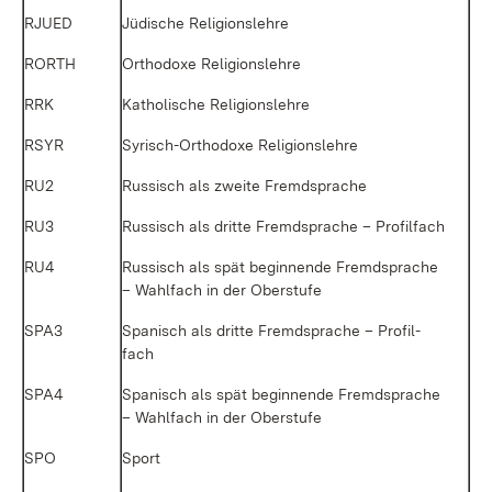
RJUED
Jü­di­sche Re­li­gi­ons­leh­re
RORTH
Or­tho­do­xe Re­li­gi­ons­leh­re
RRK
Ka­tho­li­sche Re­li­gi­ons­leh­re
RSYR
Sy­risch-Or­tho­do­xe Re­li­gi­ons­leh­re
RU2
Rus­sisch als zwei­te Fremd­spra­che
RU3
Rus­sisch als drit­te Fremd­spra­che – Pro­fil­fach
RU4
Rus­sisch als spät be­gin­nen­de Fremd­spra­che
– Wahl­fach in der Ober­stu­fe
SPA3
Spa­nisch als drit­te Fremd­spra­che – Pro­fil­
fach
SPA4
Spa­nisch als spät be­gin­nen­de Fremd­spra­che
– Wahl­fach in der Ober­stu­fe
SPO
Sport