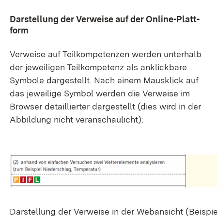
Dar­stel­lung der Ver­wei­se auf der On­line-Platt­
form
Ver­wei­se auf Teil­kom­pe­ten­zen wer­den un­ter­halb
der je­wei­li­gen Teil­kom­pe­tenz als an­klick­ba­re
Sym­bo­le dar­ge­stellt. Nach ei­nem Maus­klick auf
das je­wei­li­ge Sym­bol wer­den die Ver­wei­se im
Brow­ser de­tail­lier­ter dar­ge­stellt (dies wird in der
Ab­bil­dung nicht ver­an­schau­licht):
Dar­stel­lung der Ver­wei­se in der Web­an­sicht (Bei­spi