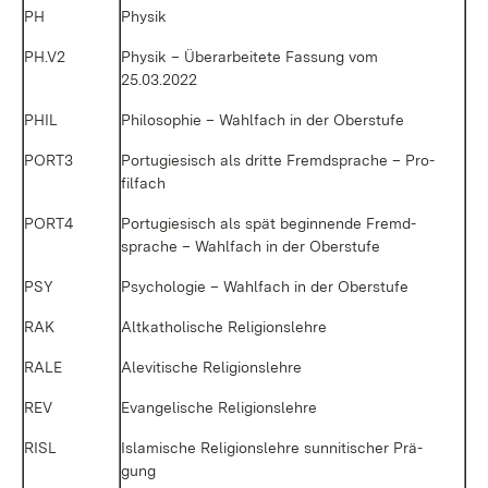
PH
Phy­sik
PH.V2
Phy­sik – Über­ar­bei­te­te Fas­sung vom
25.03.2022
PHIL
Phi­lo­so­phie – Wahl­fach in der Ober­stu­fe
PORT3
Por­tu­gie­sisch als drit­te Fremd­spra­che – Pro­
fil­fach
PORT4
Por­tu­gie­sisch als spät be­gin­nen­de Fremd­
spra­che – Wahl­fach in der Ober­stu­fe
PSY
Psy­cho­lo­gie – Wahl­fach in der Ober­stu­fe
RAK
Alt­ka­tho­li­sche Re­li­gi­ons­leh­re
RA­LE
Ale­vi­ti­sche Re­li­gi­ons­leh­re
REV
Evan­ge­li­sche Re­li­gi­ons­leh­re
RISL
Is­la­mi­sche Re­li­gi­ons­leh­re sun­ni­ti­scher Prä­
gung