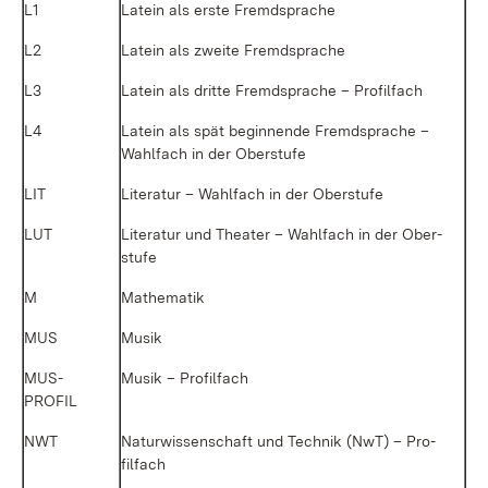
L1
La­tein als ers­te Fremd­spra­che
L2
La­tein als zwei­te Fremd­spra­che
L3
La­tein als drit­te Fremd­spra­che – Pro­fil­fach
L4
La­tein als spät be­gin­nen­de Fremd­spra­che –
Wahl­fach in der Ober­stu­fe
LIT
Li­te­ra­tur – Wahl­fach in der Ober­stu­fe
LUT
Li­te­ra­tur und Thea­ter – Wahl­fach in der Ober­
stu­fe
M
Ma­the­ma­tik
MUS
Mu­sik
MUS­
Mu­sik – Pro­fil­fach
PROFIL
NWT
Na­tur­wis­sen­schaft und Tech­nik (NwT) – Pro­
fil­fach