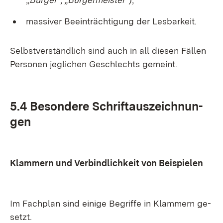
mas­si­ver Be­ein­träch­ti­gung der Les­bar­keit.
Selbst­ver­ständ­lich sind auch in all die­sen Fäl­len
Per­so­nen jeg­li­chen Ge­schlechts ge­meint.
5.4 Be­son­de­re Schrift­aus­zeich­nun­
gen
Klam­mern und Ver­bind­lich­keit von Bei­spie­len
Im Fach­plan sind ei­ni­ge Be­grif­fe in Klam­mern ge­
setzt.