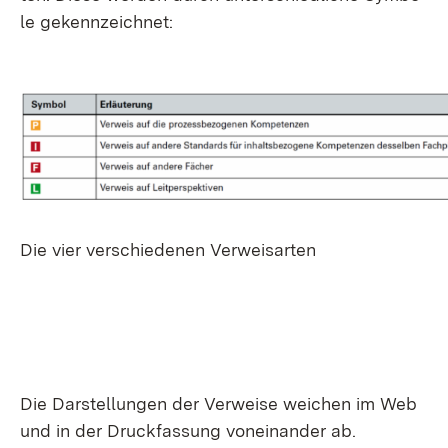
le ge­kenn­zeich­net:
Die vier ver­schie­de­nen Ver­weis­ar­ten
Die Dar­stel­lun­gen der Ver­wei­se wei­chen im Web
und in der Druck­fas­sung von­ein­an­der ab.