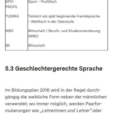
SPO­
Sport – Pro­fil­fach
PROFIL
TUERK4
Tür­kisch als spät be­gin­nen­de Fremd­spra­che
– Wahl­fach in der Ober­stu­fe
WBS
Wirt­schaft / Be­rufs- und Stu­di­en­ori­en­tie­rung
(WBS)
WI
Wirt­schaft
5.3 Ge­schlech­ter­ge­rech­te Spra­che
Im Bil­dungs­plan 2016 wird in der Re­gel durch­
gän­gig die weib­li­che Form ne­ben der männ­li­chen
ver­wen­det; wo im­mer mög­lich, wer­den Paar­for­
mu­lie­run­gen wie „
Leh­re­rin­nen und Leh­rer“
oder