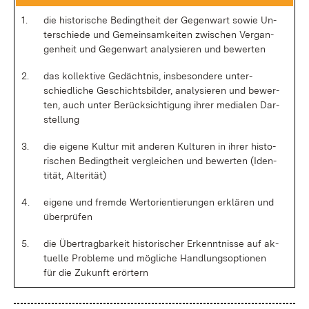
1.
die his­to­ri­sche Be­dingt­heit der Ge­gen­wart so­wie Un­
ter­schie­de und Ge­mein­sam­kei­ten zwi­schen Ver­gan­
gen­heit und Ge­gen­wart ana­ly­sie­ren und be­wer­ten
2.
das kol­lek­ti­ve Ge­dächt­nis, ins­be­son­de­re un­ter­
schied­li­che Ge­schichts­bil­der, ana­ly­sie­ren und be­wer­
ten, auch un­ter Be­rück­sich­ti­gung ih­rer me­dia­len Dar­
stel­lung
3.
die ei­ge­ne Kul­tur mit an­de­ren Kul­tu­ren in ih­rer his­to­
ri­schen Be­dingt­heit ver­glei­chen und be­wer­ten (Iden­
ti­tät, Al­te­ri­tät)
4.
ei­ge­ne und frem­de Wert­ori­en­tie­run­gen er­klä­ren und
über­prü­fen
5.
die Über­trag­bar­keit his­to­ri­scher Er­kennt­nis­se auf ak­
tu­el­le Pro­ble­me und mög­li­che Hand­lungs­op­tio­nen
für die Zu­kunft er­ör­tern