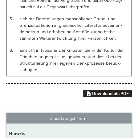
men und Rol­len­bil­der
ver­glei­chen
und de­ren Über­trag­
bar­keit auf die Ge­gen­wart
über­prü­fen
5.
sich mit Dar­stel­lun­gen men­sch­li­cher Grund- und
Grenz­si­tua­tio­nen in grie­chi­scher Li­te­ra­tur aus­ein­an­
der­set­zen und er­hal­ten so An­stö­ße zur selbst­be­
stimm­ten Wei­ter­ent­wick­lung ih­rer Per­sön­lich­keit
6.
Ein­sicht in ty­pi­sche Denk­mus­ter, die in der Kul­tur der
Grie­chen an­ge­legt sind, ge­win­nen und die­se bei der
Struk­tu­rie­rung ih­rer ei­ge­nen Denk­pro­zes­se be­rück­
sich­ti­gen
Download als PDF
Umsetzungshilfen
Hinweis