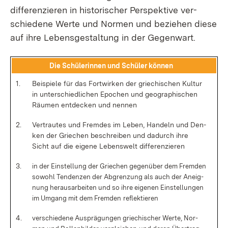
dif­fe­ren­zie­ren in his­to­ri­scher Per­spek­ti­ve ver­
schie­de­ne Wer­te und Nor­men und be­zie­hen die­se
auf ih­re Le­bens­ge­stal­tung in der Ge­gen­wart.
Die Schü­le­rin­nen und Schü­ler kön­nen
1.
Bei­spie­le für das Fort­wir­ken der grie­chi­schen Kul­tur
in un­ter­schied­li­chen Epo­chen und geo­gra­phi­schen
Räu­men ent­de­cken und nen­nen
2.
Ver­trau­tes und Frem­des im Le­ben, Han­deln und Den­
ken der Grie­chen be­schrei­ben und da­durch ih­re
Sicht auf die ei­ge­ne Le­bens­welt dif­fe­ren­zie­ren
3.
in der Ein­stel­lung der Grie­chen ge­gen­über dem Frem­den
so­wohl Ten­den­zen der Ab­gren­zung als auch der An­eig­
nung her­aus­ar­bei­ten und so ih­re ei­ge­nen Ein­stel­lun­gen
im Um­gang mit dem Frem­den
re­flek­tie­ren
4.
ver­schie­de­ne Aus­prä­gun­gen grie­chi­scher Wer­te, Nor­