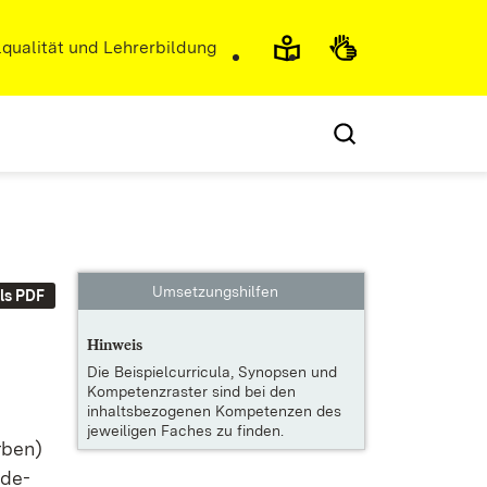
r)
qualität und Lehrerbildung
Umsetzungshilfen
ls PDF
Hinweis
Die
Beispielcurricula, Synopsen und
Kompetenzraster
sind bei den
inhaltsbezogenen Kompetenzen des
jeweiligen Faches zu finden.
r­ben)
­de­