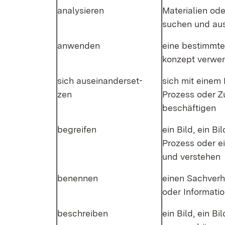
ana­ly­sie­ren
Ma­te­ria­li­en od
su­chen und aus
an­wen­den
ei­ne be­stimm­te
kon­zept ver­we
sich aus­ein­an­der­set­
sich mit ei­nem B
zen
Pro­zess oder Z
be­schäf­ti­gen
be­grei­fen
ein Bild, ein Bild
Pro­zess oder ei
und ver­ste­hen
be­nen­nen
ei­nen Sach­ver­h
oder In­for­ma­ti
be­schrei­ben
ein Bild, ein Bil