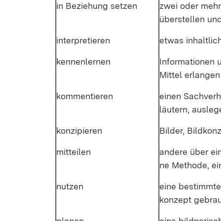
in Be­zie­hung set­zen
zwei oder meh­re
über­stel­len un
in­ter­pre­tie­ren
et­was in­halt­lic
ken­nen­ler­nen
In­for­ma­tio­nen
Mit­tel er­lan­gen
kom­men­tie­ren
ei­nen Sach­ver­
läu­tern, aus­le
kon­zi­pie­ren
Bil­der, Bild­kon
mit­tei­len
an­de­re über ei
ne Me­tho­de, ei­
nut­zen
ei­ne be­stimm­te
kon­zept ge­bra
pla­nen
ei­ne bild­ne­ri­