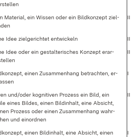
­stel­len
in Ma­te­ri­al, ein Wis­sen oder ein Bild­kon­zept ziel­
II
n­den
che Idee ziel­ge­rich­tet ent­wi­ckeln
II
sche Idee oder ein ge­stal­te­ri­sches Kon­zept er­ar­
II
tel­len
ld­kon­zept, ei­nen Zu­sam­men­hang be­trach­ten, er­
I
as­sen
i­ven un­d/o­der ko­gni­ti­ven Pro­zess ein Bild, ein
II
­le ei­nes Bil­des, ei­nen Bild­in­halt, ei­ne Ab­sicht,
ei­nen Pro­zess oder ei­nen Zu­sam­men­hang wahr­
­hen und ein­ord­nen
­kon­zept, ei­nen Bild­in­halt, ei­ne Ab­sicht, ei­nen
I