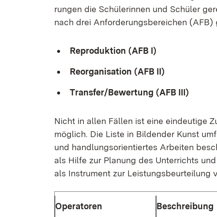
run­gen die Schü­le­rin­nen und Schü­ler ge­
nach drei An­for­de­rungs­be­rei­chen (AFB) g
Re­pro­duk­ti­on
(AFB I)
Re­or­ga­ni­sa­ti­on
(AFB II)
Trans­fer/Be­wer­tung
(AFB III)
Nicht in al­len Fäl­len ist ei­ne ein­deu­ti­ge
mög­lich. Die Lis­te in Bil­den­der Kunst um­f
und hand­lungs­ori­en­tier­tes Ar­bei­ten be­
als Hil­fe zur Pla­nung des Un­ter­richts und
als In­stru­ment zur Leis­tungs­be­ur­tei­lung
Ope­ra­to­ren
Be­schrei­bung