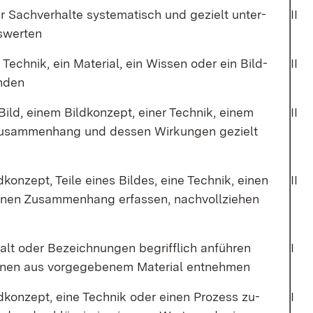
er Sach­ver­hal­te sys­te­ma­tisch und ge­zielt un­ter­
II
­wer­ten
 Tech­nik, ein Ma­te­ri­al, ein Wis­sen oder ein Bild­
II
n­den
ild, ei­nem Bild­kon­zept, ei­ner Tech­nik, ei­nem
II
u­sam­men­hang und des­sen Wir­kun­gen ge­zielt
­kon­zept, Tei­le ei­nes Bil­des, ei­ne Tech­nik, ei­nen
II
­nen Zu­sam­men­hang er­fas­sen, nach­voll­zie­hen
alt oder Be­zeich­nun­gen be­griff­lich an­füh­ren
I
o­nen aus vor­ge­ge­be­nem Ma­te­ri­al ent­neh­men
d­kon­zept, ei­ne Tech­nik oder ei­nen Pro­zess zu­
I