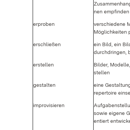
Zu­sam­men­hang,
nen emp­fin­den 
er­pro­ben
ver­schie­de­ne M
Mög­lich­kei­ten
er­schlie­ßen
ein Bild, ein Bi
durch­drin­gen, 
er­stel­len
Bil­der, Mo­del­le
stel­len
ge­stal­ten
ei­ne Ge­stal­tu
re­per­toire ein­s
im­pro­vi­sie­ren
Auf­ga­ben­stel­l
so­wie ei­ge­ne G
en­tiert ent­wi­