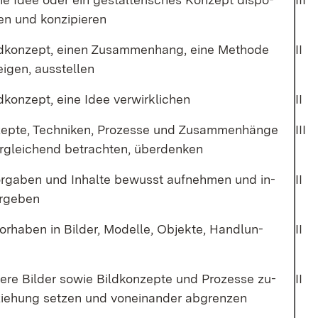
fen und kon­zi­pie­ren
ld­kon­zept, ei­nen Zu­sam­men­hang, ei­ne Me­tho­de
II
ei­gen, aus­stel­len
d­kon­zept, ei­ne Idee ver­wirk­li­chen
II
­zep­te, Tech­ni­ken, Pro­zes­se und Zu­sam­men­hän­ge
III
­glei­chend be­trach­ten, über­den­ken
Vor­ga­ben und In­hal­te be­wusst auf­neh­men und in­
II
er­ge­ben
or­ha­ben in Bil­der, Mo­del­le, Ob­jek­te, Hand­lun­
II
­re Bil­der so­wie Bild­kon­zep­te und Pro­zes­se zu­
II
­zie­hung set­zen und von­ein­an­der ab­gren­zen