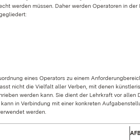
recht wer­den müs­sen. Da­her wer­den Ope­ra­to­ren in der 
e­glie­dert:
 Zu­ord­nung ei­nes Ope­ra­tors zu ei­nem An­for­de­rungbe­reic
asst nicht die Viel­falt al­ler Ver­ben, mit de­nen künst­le­ri
schrie­ben wer­den kann. Sie dient der Lehr­kraft vor al­len 
 kann in Ver­bin­dung mit ei­ner kon­kre­ten Auf­ga­ben­stel­
 ver­wen­det wer­den.
AF