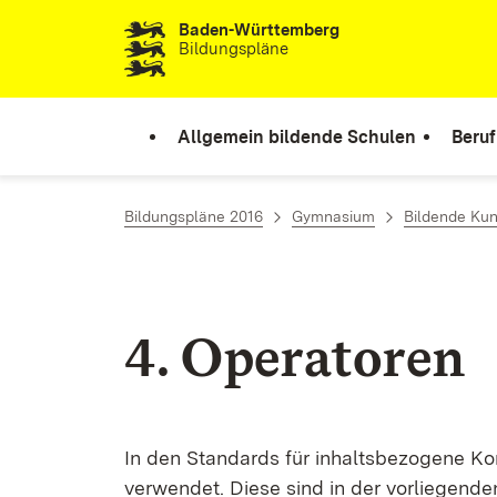
Baden-Württemberg
Zum Inhalt springen
Bildungspläne
Allgemein bildende Schulen
Beruf
Bildungspläne 2016
Gymnasium
Bildende Kun
4. Ope­ra­to­ren
In den Stan­dards für in­halts­be­zo­ge­ne Ko
ver­wen­det. Die­se sind in der vor­lie­gen­de