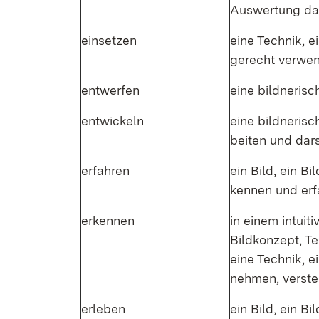
Aus­wer­tung dar
ein­set­zen
ei­ne Tech­nik, e
ge­recht ver­we
ent­wer­fen
ei­ne bild­ne­ri­s
ent­wi­ckeln
ei­ne bild­ne­ri­
bei­ten und dar­s
er­fah­ren
ein Bild, ein Bi
ken­nen und er­f
er­ken­nen
in ei­nem in­tui­t
Bild­kon­zept, Tei
ei­ne Tech­nik, 
neh­men, ver­ste
er­le­ben
ein Bild, ein Bild