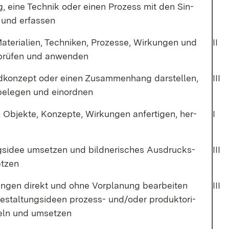
 ei­ne Tech­nik oder ei­nen Pro­zess mit den Sin­
und er­fas­sen
a­te­ria­li­en, Tech­ni­ken, Pro­zes­se, Wir­kun­gen und
II
 prü­fen und an­wen­den
ld­kon­zept oder ei­nen Zu­sam­men­hang dar­stel­len,
III
be­le­gen und ein­ord­nen
, Ob­jek­te, Kon­zep­te, Wir­kun­gen an­fer­ti­gen, her­
I
ngs­idee um­set­zen und bild­ne­ri­sches Aus­drucks­
III
et­zen
un­gen di­rekt und oh­ne Vor­pla­nung be­ar­bei­ten
III
e­stal­tungs­ide­en pro­zess- un­d/o­der pro­duk­t­ori­
ckeln und um­set­zen