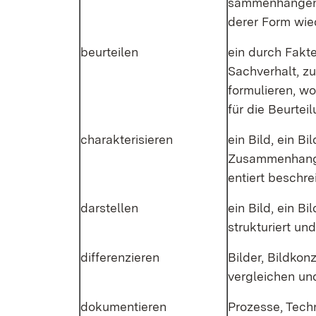
sam­men­hän­gen
de­rer Form wie­
be­ur­tei­len
ein durch Fak­ten
Sach­ver­halt, z
for­mu­lie­ren, w
für die Be­ur­tei
cha­rak­te­ri­sie­ren
ein Bild, ein Bil
Zu­sam­men­hang in
en­tiert be­schrei
dar­stel­len
ein Bild, ein Bi
struk­tu­riert un
dif­fe­ren­zie­ren
Bil­der, Bild­kon
ver­glei­chen un
do­ku­men­tie­ren
Pro­zes­se, Tech