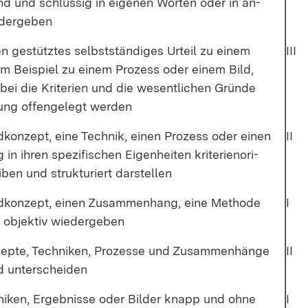
d und schlüs­sig in ei­ge­nen Wor­ten oder in an­
der­ge­ben
 ge­stütz­tes selbst­stän­di­ges Ur­teil zu ei­nem
III
um Bei­spiel zu ei­nem Pro­zess oder ei­nem Bild,
o­bei die Kri­te­ri­en und die we­sent­li­chen Grün­de
­lung of­fen­ge­legt wer­den
d­kon­zept, ei­ne Tech­nik, ei­nen Pro­zess oder ei­nen
II
 ih­ren spe­zi­fi­schen Ei­gen­hei­ten kri­te­ri­en­ori­
­ben und struk­tu­riert dar­stel­len
ld­kon­zept, ei­nen Zu­sam­men­hang, ei­ne Me­tho­de
I
d ob­jek­tiv wie­der­ge­ben
­zep­te, Tech­ni­ken, Pro­zes­se und Zu­sam­men­hän­ge
II
d un­ter­schei­den
­ni­ken, Er­geb­nis­se oder Bil­der knapp und oh­ne
I