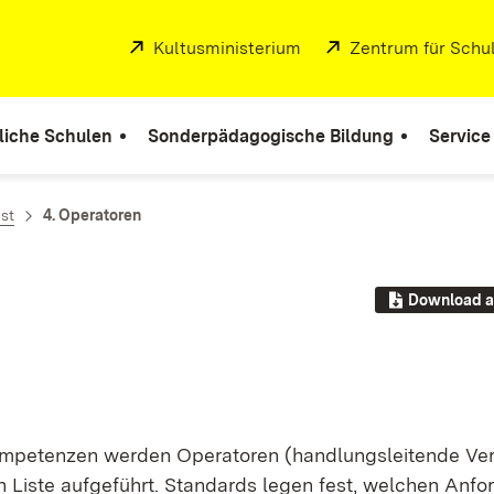
Extern:
Kultusministerium
(Öffnet in neuem Fenste
Extern:
Zentrum für Schul
liche Schulen
Sonderpädagogische Bildung
Service
st
4. Operatoren
Download a
m­pe­ten­zen wer­den Ope­ra­to­ren (hand­lungs­lei­ten­de Ve
n Lis­te auf­ge­führt. Stan­dards le­gen fest, wel­chen An­for