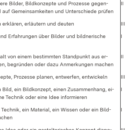
­re Bil­der, Bild­kon­zep­te und Pro­zes­se ge­gen­
II
d auf Ge­mein­sam­kei­ten und Un­ter­schie­de prü­fen
h er­klä­ren, er­läu­tern und deu­ten
III
 und Er­fah­run­gen über Bil­der und bild­ne­ri­sche
I
halt von ei­nem be­stimm­ten Stand­punkt aus er­
II
­gen, be­grün­den oder da­zu An­mer­kun­gen ma­chen
­zep­te, Pro­zes­se pla­nen, ent­wer­fen, ent­wi­ckeln
III
n Bild, ein Bild­kon­zept, ei­nen Zu­sam­men­hang, ei­
I
ne Tech­nik oder ei­ne Idee in­for­mie­ren
 Tech­nik, ein Ma­te­ri­al, ein Wis­sen oder ein Bild­
I
u­chen
sche Idee oder ein ge­stal­te­ri­sches Kon­zept dis­po­
III