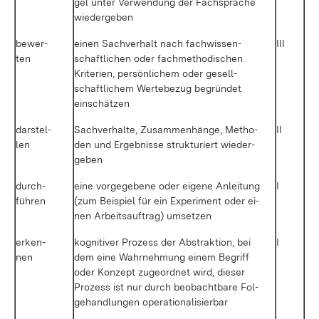
gel un­ter Ver­wen­dung der Fach­spra­che
wie­der­ge­ben
be­wer­
ei­nen Sach­ver­halt nach fach­wis­sen­
III
ten
schaft­li­chen oder fach­me­tho­di­schen
Kri­te­ri­en, per­sön­li­chem oder ge­sell­
schaft­li­chem Wer­te­be­zug be­grün­det
ein­schät­zen
dar­stel­
Sach­ver­hal­te, Zu­sam­men­hän­ge, Me­tho­
II
len
den und Er­geb­nis­se struk­tu­riert wie­der­
ge­ben
durch­
ei­ne vor­ge­ge­be­ne oder ei­ge­ne An­lei­tung
I
füh­ren
(zum Bei­spiel für ein Ex­pe­ri­ment oder ei­
nen Ar­beits­auf­trag) um­set­zen
er­ken­
ko­gni­ti­ver Pro­zess der Abs­trak­ti­on, bei
I
nen
dem ei­ne Wahr­neh­mung ei­nem Be­griff
oder Kon­zept zu­ge­ord­net wird, die­ser
Pro­zess ist nur durch be­ob­acht­ba­re Fol­
ge­hand­lun­gen ope­ra­tio­na­li­sier­bar