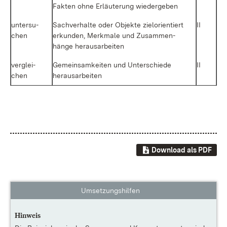
Fak­ten oh­ne Er­läu­te­rung wie­der­ge­ben
un­ter­su­
Sach­ver­hal­te oder Ob­jek­te ziel­ori­en­tiert
II
chen
er­kun­den, Merk­ma­le und Zu­sam­men­
hän­ge her­aus­ar­bei­ten
ver­glei­
Ge­mein­sam­kei­ten und Un­ter­schie­de
II
chen
her­aus­ar­bei­ten
Download als PDF
Umsetzungshilfen
Hinweis