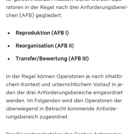
ra­to­ren in der Re­gel nach drei An­for­de­rungs­be­rei­
chen (AFB) ge­glie­dert:
Re­pro­duk­ti­on (AFB I)
Re­or­ga­ni­sa­ti­on (AFB II)
Trans­fer/Be­wer­tung (AFB III)
In der Re­gel kön­nen Ope­ra­to­ren je nach in­halt­li­
chem Kon­text und un­ter­richt­li­chem Vor­lauf in je­
den der drei An­for­de­rungs­be­rei­che ein­ge­ord­net
wer­den. Im Fol­gen­den wird den Ope­ra­to­ren der
über­wie­gend in Be­tracht kom­men­de An­for­de­
rungs­be­reich zu­ge­ord­net.