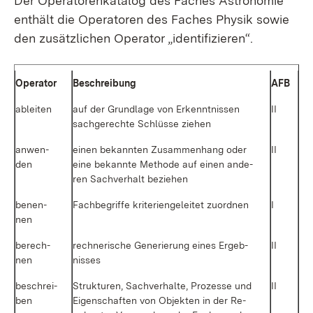
Der Ope­ra­to­ren­ka­ta­log des Fa­ches As­tro­no­mie
ent­hält die Ope­ra­to­ren des Fa­ches Phy­sik so­wie
den zu­sätz­li­chen Ope­ra­tor „iden­ti­fi­zie­ren“.
Ope­ra­tor
Be­schrei­bung
AFB
ab­lei­ten
auf der Grund­la­ge von Er­kennt­nis­sen
II
sach­ge­rech­te Schlüs­se zie­hen
an­wen­
ei­nen be­kann­ten Zu­sam­men­hang oder
II
den
ei­ne be­kann­te Me­tho­de auf ei­nen an­de­
ren Sach­ver­halt be­zie­hen
be­nen­
Fach­be­grif­fe kri­te­ri­en­ge­lei­tet zu­ord­nen
I
nen
be­rech­
rech­ne­ri­sche Ge­ne­rie­rung ei­nes Er­geb­
II
nen
nis­ses
be­schrei­
Struk­tu­ren, Sach­ver­hal­te, Pro­zes­se und
II
ben
Ei­gen­schaf­ten von Ob­jek­ten in der Re­