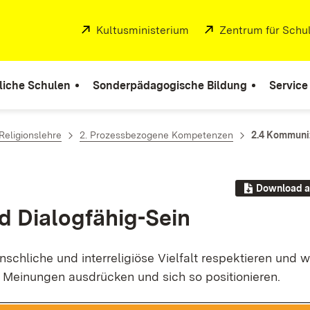
Extern:
Kultusministerium
(Öffnet in neuem Fenste
Extern:
Zentrum für Schul
liche Schulen
Sonderpädagogische Bildung
Service
Religionslehre
2. Prozessbezogene Kompetenzen
2.4 Kommuniz
Download a
 Dia­log­fä­hi­g-Sein
h­li­che und in­ter­re­li­giö­se Viel­falt re­spek­tie­ren und 
 Mei­nun­gen aus­drü­cken und sich so po­si­tio­nie­ren.