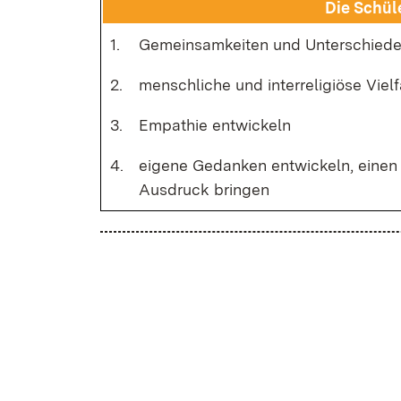
Die Schü­l
1.
Ge­mein­sam­kei­ten und Un­ter­schie­de
2.
men­sch­li­che und in­ter­re­li­giö­se Vi
3.
Em­pa­thie ent­wi­ckeln
4.
ei­ge­ne Ge­dan­ken ent­wi­ckeln, ei­ne
Aus­druck brin­gen