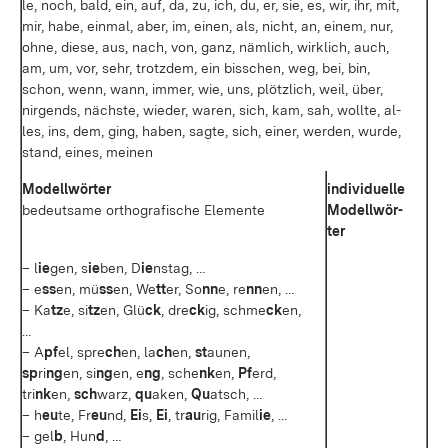
le, noch, bald, ein, auf, da, zu, ich, du, er, sie, es, wir, ihr, mit,
mir, ha­be, ein­mal, aber, im, ei­nen, als, nicht, an, ei­nem, nur,
oh­ne, die­se, aus, nach, von, ganz, näm­lich, wirk­lich, auch,
am, um, vor, sehr, trotz­dem, ein biss­chen, weg, bei, bin,
schon, wenn, wann, im­mer, wie, uns, plötz­lich, weil, über,
nir­gends, nächs­te, wie­der, wa­ren, sich, kam, sah, woll­te, al­
les, ins, dem, ging, ha­ben, sag­te, sich, ei­ner, wer­den, wur­de,
stand, ei­nes, mei­nen
Mo­dell­wör­ter
in­di­vi­du­el­le
be­deut­sa­me or­tho­gra­fi­sche Ele­men­te
Mo­dell­wör­
ter
– l
ie
gen, s
ie
ben, D
ie
ns­tag, …
– e
ss
en, mü
ss
en, We
tt
er, So
nn
e, re
nn
en, …
– Ka
tz
e, si
tz
en, Glü
ck
, dre
ck
ig, schme
ck
en,
…
– A
pf
el, sp­re
ch
en, la
ch
en,
st
au­nen,
sp
ri
ng
en, si
ng
en, e
ng
, sche
nk
en,
Pf
erd,
tri
nk
en,
sch
warz,
qu
aken,
Qu
atsch, …
– h
eu
te, Fr
eu
nd,
Ei
s,
Ei
, tr
au
rig, Fa­mil
ie
, …
– gel
b
, Hun
d
, …