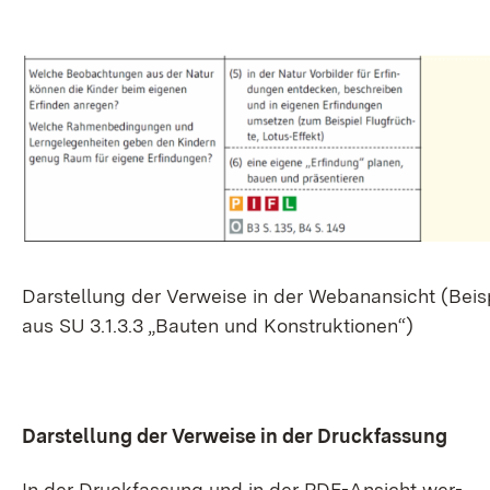
Dar­stel­lung der Ver­wei­se in der Webanan­sicht (Bei­s
aus SU 3.1.3.3 „Bau­ten und Kon­struk­tio­nen“)
Dar­stel­lung der Ver­wei­se in der Druck­fas­sung
In der Druck­fas­sung und in der PDF-An­sicht wer­