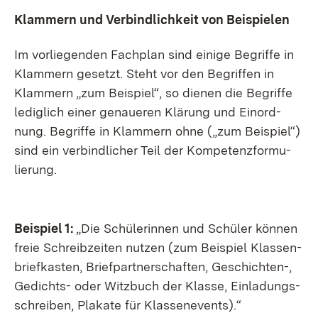
Klam­mern und Ver­bind­lich­keit von Bei­spie­len
Im vor­lie­gen­den Fach­plan sind ei­ni­ge Be­grif­fe in
Klam­mern ge­setzt. Steht vor den Be­grif­fen in
Klam­mern „zum Bei­spiel“, so die­nen die Be­grif­fe
le­dig­lich ei­ner ge­naue­ren Klä­rung und Ein­ord­
nung. Be­grif­fe in Klam­mern oh­ne („zum Bei­spiel“)
sind ein ver­bind­li­cher Teil der Kom­pe­tenz­for­mu­
lie­rung.
Bei­spiel 1:
„Die Schü­le­rin­nen und Schü­ler kön­nen
freie Schreib­zei­ten nut­zen (zum Bei­spiel Klas­sen­
brief­kas­ten, Brief­part­ner­schaf­ten, Ge­schich­ten-,
Ge­dichts- oder Witz­buch der Klas­se, Ein­la­dungs­
schrei­ben, Pla­ka­te für Klas­se­nevents).“