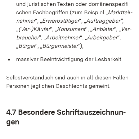
und ju­ris­ti­schen Tex­ten oder do­mä­nen­spe­zi­fi­
schen Fach­be­grif­fen (zum Bei­spiel „
Markt­teil­
neh­mer
“, „
Er­werbs­tä­ti­ger
“, „
Auf­trag­ge­ber“
,
„
(Ver-)Käu­fer
“, „
Kon­su­ment
“, „
An­bie­ter
“, „
Ver­
brau­cher
“, „
Ar­beit­neh­mer
“, „
Ar­beit­ge­ber
“,
„
Bür­ger
“, „
Bür­ger­meis­ter
“),
mas­si­ver Be­ein­träch­ti­gung der Les­bar­keit.
Selbst­ver­ständ­lich sind auch in all die­sen Fäl­len
Per­so­nen jeg­li­chen Ge­schlechts ge­meint.
4.7 Be­son­de­re Schrift­aus­zeich­nun­
gen