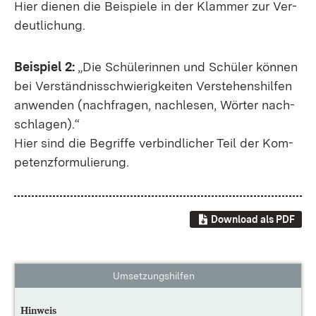
Hier die­nen die Bei­spie­le in der Klam­mer zur Ver­
deut­li­chung.
Bei­spiel 2:
„Die Schü­le­rin­nen und Schü­ler kön­nen
bei Ver­ständ­nis­schwie­rig­kei­ten Ver­ste­hens­hil­fen
an­wen­den (nach­fra­gen, nach­le­sen, Wör­ter nach­
schla­gen).“
Hier sind die Be­grif­fe ver­bind­li­cher Teil der Kom­
pe­tenz­for­mu­lie­rung.
Download als PDF
Umsetzungshilfen
Hinweis