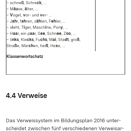
– schne
ll
, Sch­re
ck
, …
– M
äu
se,
ä
lter, …
–
V
ogel,
v
or- und
v
er- …
– J
ah
r, f
ah
ren, z
äh
len, F
eh
ler, …
– s
i
eht, T
i
ger, Masch
i
ne, Pon
y
, …
– H
aa
r, ein p
aa
r, S
ee
, Schn
ee
, Z
oo
, …
– li
nks
, Kle
cks
, Fu
chs
, M
ai
, Sta
dt
, gro
ß
,
Stra
ß
e, Mär
ch
en, hei
ß
, He
x
e, …
Klas­sen­wort­schatz
4.4 Ver­wei­se
Das Ver­weis­sys­tem im Bil­dungs­plan 2016 un­ter­
schei­det zwi­schen fünf ver­schie­de­nen Ver­weis­ar­