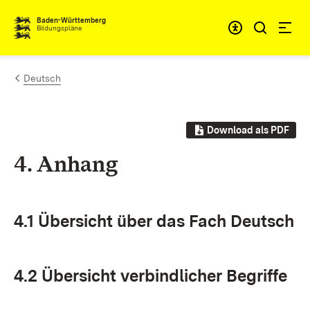
Zum Inhalt springen
Baden-Württemberg
Bildungspläne
Deutsch
Download als PDF
4. An­hang
4.1 Über­sicht über das Fach Deutsch
4.2 Über­sicht ver­bind­li­cher Be­grif­fe