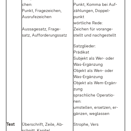
chen:
Punkt, Kom­ma bei Auf­
Punkt, Fra­ge­zei­chen,
zäh­lun­gen, Dop­pel­
Aus­ru­fe­zei­chen
punkt
wört­li­che Re­de:
Aus­sa­ge­satz, Fra­ge­
Zei­chen für vor­an­ge­
satz, Auf­for­de­rungs­satz
stellt und nach­ge­stellt
Satz­glie­der:
Prä­di­kat
Sub­jekt als Wer- oder
Was-Er­gän­zung
Ob­jekt als Wen- oder
Was-Er­gän­zung
Ob­jekt als We­m-Er­gän­
zung
sprach­li­che Ope­ra­tio­
nen:
um­stel­len, er­set­zen, er­
gän­zen, weg­las­sen
Text
Über­schrift, Zei­le, Ab­
Stro­phe, Vers
schnitt, Ka­pi­tel