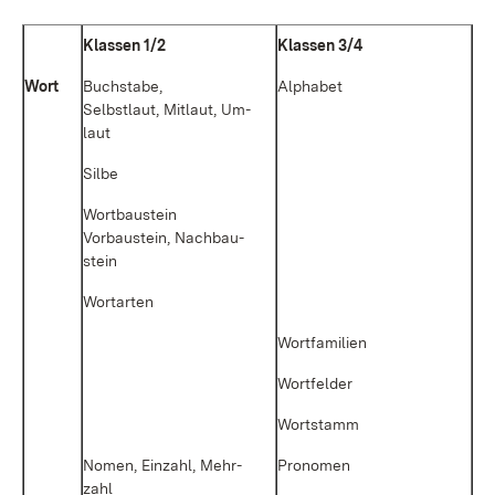
Klas­sen 1/2
Klas­sen 3/4
Wort
Buch­sta­be,
Al­pha­bet
Selbst­laut, Mit­laut, Um­
laut
Sil­be
Wort­bau­stein
Vor­bau­stein, Nach­bau­
stein
Wort­ar­ten
Wort­fa­mi­li­en
Wort­fel­der
Wort­stamm
No­men, Ein­zahl, Mehr­
Pro­no­men
zahl