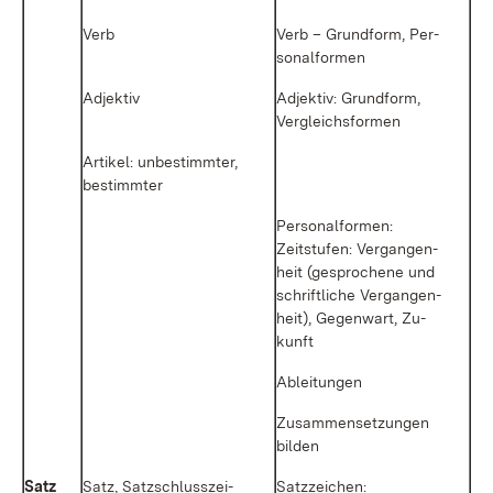
Verb
Verb – Grund­form, Per­
so­nal­for­men
Ad­jek­tiv
Ad­jek­tiv: Grund­form,
Ver­gleichs­for­men
Ar­ti­kel: un­be­stimm­ter,
be­stimm­ter
Per­so­nal­for­men:
Zeit­stu­fen: Ver­gan­gen­
heit (ge­spro­che­ne und
schrift­li­che Ver­gan­gen­
heit), Ge­gen­wart, Zu­
kunft
Ab­lei­tun­gen
Zu­sam­men­set­zun­gen
bil­den
Satz
Satz, Satz­schluss­zei­
Satz­zei­chen: