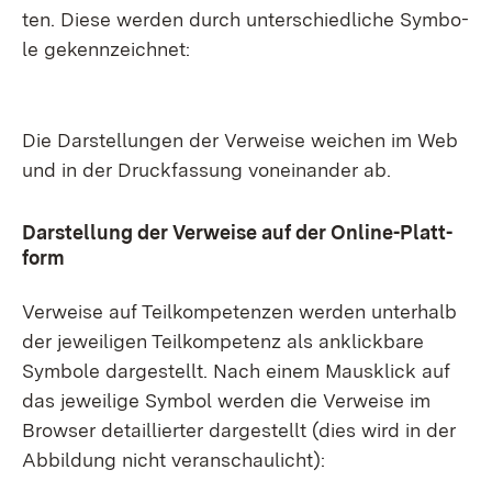
ten. Die­se wer­den durch un­ter­schied­li­che Sym­bo­
le ge­kenn­zeich­net:
Die Dar­stel­lun­gen der Ver­wei­se wei­chen im Web
und in der Druck­fas­sung von­ein­an­der ab.
Dar­stel­lung der Ver­wei­se auf der On­line-Platt­
form
Ver­wei­se auf Teil­kom­pe­ten­zen wer­den un­ter­halb
der je­wei­li­gen Teil­kom­pe­tenz als an­klick­ba­re
Sym­bo­le dar­ge­stellt. Nach ei­nem Maus­klick auf
das je­wei­li­ge Sym­bol wer­den die Ver­wei­se im
Brow­ser de­tail­lier­ter dar­ge­stellt (dies wird in der
Ab­bil­dung nicht ver­an­schau­licht):