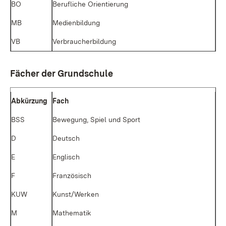
BO
Be­ruf­li­che Ori­en­tie­rung
MB
Me­di­en­bil­dung
VB
Ver­brau­cher­bil­dung
Fä­cher der Grund­schu­le
Ab­kür­zung
Fach
BSS
Be­we­gung, Spiel und Sport
D
Deutsch
E
Eng­lisch
F
Fran­zö­sisch
KUW
Kunst/Wer­ken
M
Ma­the­ma­tik