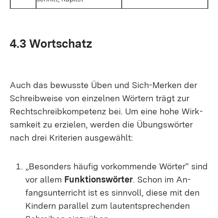
4.3 Wort­schatz
Auch das be­wuss­te Üben und Sich-Mer­ken der
Schreib­wei­se von ein­zel­nen Wör­tern trägt zur
Recht­schreib­kom­pe­tenz bei. Um ei­ne ho­he Wirk­
sam­keit zu er­zie­len, wer­den die Übungs­wör­ter
nach drei Kri­te­ri­en aus­ge­wählt:
„Be­son­ders häu­fig vor­kom­men­de Wör­ter“ sind
vor al­lem
Funk­ti­ons­wör­ter
. Schon im An­
fangs­un­ter­richt ist es sinn­voll, die­se mit den
Kin­dern par­al­lel zum lau­t­ent­spre­chen­den