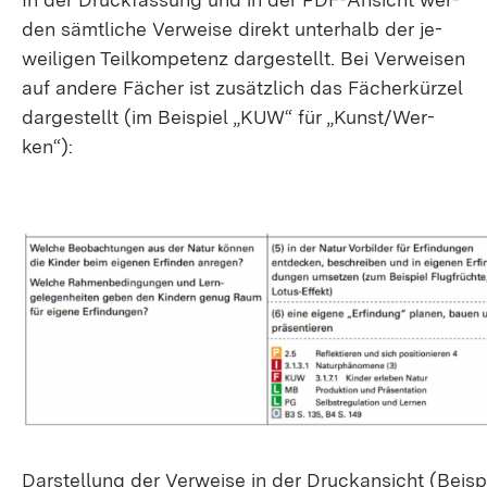
den sämt­li­che Ver­wei­se di­rekt un­ter­halb der je­
wei­li­gen Teil­kom­pe­tenz dar­ge­stellt. Bei Ver­wei­sen
auf an­de­re Fä­cher ist zu­sätz­lich das Fä­cher­kür­zel
dar­ge­stellt (im Bei­spiel „KUW“ für „Kunst/Wer­
ken“):
Dar­stel­lung der Ver­wei­se in der Druck­an­sicht (Bei­sp