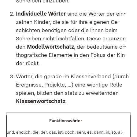
Schrei­ben ein­zu­üben.
In­di­vi­du­el­le Wör­ter
sind die Wör­ter der ein­
zel­nen Kin­der, die sie für ih­re ei­ge­nen Ge­
schich­ten be­nö­ti­gen oder die ih­nen beim
Schrei­ben nicht leicht­fal­len. Die­se er­gän­zen
den
Mo­dell­wort­schatz
, der be­deut­sa­me or­
tho­gra­fi­sche Ele­men­te in den Fo­kus der Kin­
der rückt.
Wör­ter, die ge­ra­de im Klas­sen­ver­band (durch
Er­eig­nis­se, Pro­jek­te, …) ei­ne wich­ti­ge Rol­le
spie­len, bil­den den stets zu er­wei­tern­den
Klas­sen­wort­schatz
.
Funk­ti­ons­wör­ter
und, end­lich, die, der, das, ist, doch, sehr, es, dann, in, so, al­