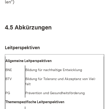
len“)
4.5 Ab­kür­zun­gen
Leit­per­spek­ti­ven
All­ge­mei­ne Leit­per­spek­ti­ven
BNE
Bil­dung für nach­hal­ti­ge Ent­wick­lung
BTV
Bil­dung für To­le­ranz und Ak­zep­tanz von Viel­
falt
PG
Prä­ven­ti­on und Ge­sund­heits­för­de­rung
The­men­spe­zi­fi­sche Leit­per­spek­ti­ven