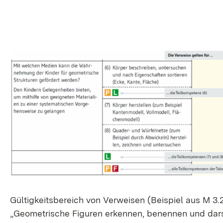
Gül­tig­keits­be­reich von Ver­wei­sen (Bei­spiel aus M 3.
„Geo­me­tri­sche Fi­gu­ren er­ken­nen, be­nen­nen und dar­