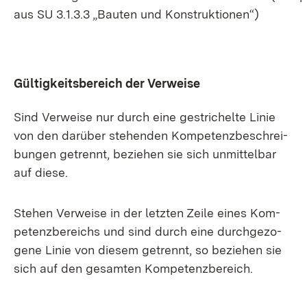
aus SU 3.1.3.3 „Bau­ten und Kon­struk­tio­nen“)
Gül­tig­keits­be­reich der Ver­wei­se
Sind Ver­wei­se nur durch ei­ne ge­stri­chel­te Li­nie
von den dar­über ste­hen­den Kom­pe­tenz­be­schrei­
bun­gen ge­trennt, be­zie­hen sie sich un­mit­tel­bar
auf die­se.
Ste­hen Ver­wei­se in der letz­ten Zei­le ei­nes Kom­
pe­tenz­be­reichs und sind durch ei­ne durch­ge­zo­
ge­ne Li­nie von die­sem ge­trennt, so be­zie­hen sie
sich auf den ge­sam­ten Kom­pe­tenz­be­reich.