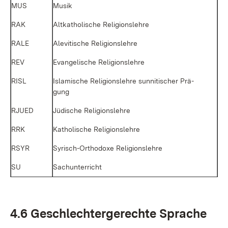
MUS
Mu­sik
RAK
Alt­ka­tho­li­sche Re­li­gi­ons­leh­re
RA­LE
Ale­vi­ti­sche Re­li­gi­ons­leh­re
REV
Evan­ge­li­sche Re­li­gi­ons­leh­re
RISL
Is­la­mi­sche Re­li­gi­ons­leh­re sun­ni­ti­scher Prä­
gung
RJUED
Jü­di­sche Re­li­gi­ons­leh­re
RRK
Ka­tho­li­sche Re­li­gi­ons­leh­re
RSYR
Sy­risch-Or­tho­do­xe Re­li­gi­ons­leh­re
SU
Sach­un­ter­richt
4.6 Ge­schlech­ter­ge­rech­te Spra­che