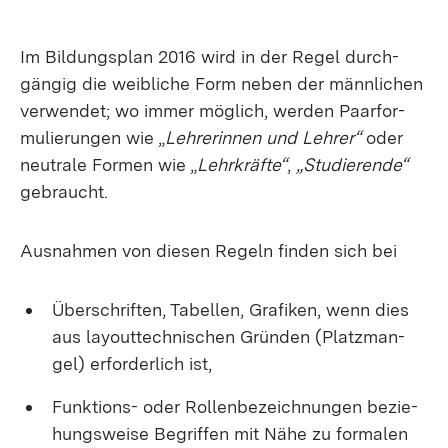
Im Bil­dungs­plan 2016 wird in der Re­gel durch­
gän­gig die weib­li­che Form ne­ben der männ­li­chen
ver­wen­det; wo im­mer mög­lich, wer­den Paar­for­
mu­lie­run­gen wie „
Leh­re­rin­nen und Leh­rer“
oder
neu­tra­le For­men wie „
Lehr­kräf­te“
,
„Stu­die­ren­de“
ge­braucht.
Aus­nah­men von die­sen Re­geln fin­den sich bei
Über­schrif­ten, Ta­bel­len, Gra­fi­ken, wenn dies
aus lay­out­tech­ni­schen Grün­den (Platz­man­
gel) er­for­der­lich ist,
Funk­ti­ons- oder Rol­len­be­zeich­nun­gen be­zie­
hungs­wei­se Be­grif­fen mit Nä­he zu for­ma­len