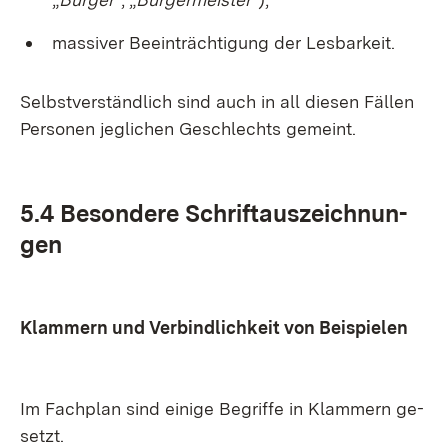
mas­si­ver Be­ein­träch­ti­gung der Les­bar­keit.
Selbst­ver­ständ­lich sind auch in all die­sen Fäl­len
Per­so­nen jeg­li­chen Ge­schlechts ge­meint.
5.4 Be­son­de­re Schrift­aus­zeich­nun­
gen
Klam­mern und Ver­bind­lich­keit von Bei­spie­len
Im Fach­plan sind ei­ni­ge Be­grif­fe in Klam­mern ge­
setzt.