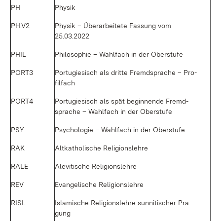
PH
Phy­sik
PH.V2
Phy­sik – Über­ar­bei­te­te Fas­sung vom
25.03.2022
PHIL
Phi­lo­so­phie – Wahl­fach in der Ober­stu­fe
PORT3
Por­tu­gie­sisch als drit­te Fremd­spra­che – Pro­
fil­fach
PORT4
Por­tu­gie­sisch als spät be­gin­nen­de Fremd­
spra­che – Wahl­fach in der Ober­stu­fe
PSY
Psy­cho­lo­gie – Wahl­fach in der Ober­stu­fe
RAK
Alt­ka­tho­li­sche Re­li­gi­ons­leh­re
RA­LE
Ale­vi­ti­sche Re­li­gi­ons­leh­re
REV
Evan­ge­li­sche Re­li­gi­ons­leh­re
RISL
Is­la­mi­sche Re­li­gi­ons­leh­re sun­ni­ti­scher Prä­
gung