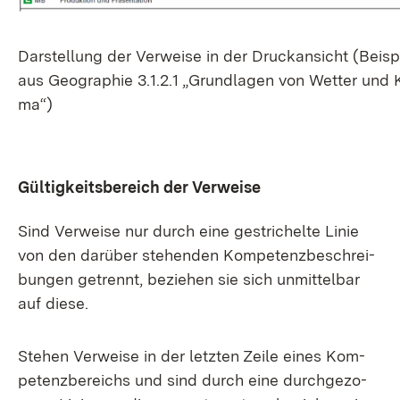
Dar­stel­lung der Ver­wei­se in der Druck­an­sicht (Bei­sp
aus Geo­gra­phie 3.1.2.1 „Grund­la­gen von Wet­ter und K
ma“)
Gül­tig­keits­be­reich der Ver­wei­se
Sind Ver­wei­se nur durch ei­ne ge­stri­chel­te Li­nie
von den dar­über ste­hen­den Kom­pe­tenz­be­schrei­
bun­gen ge­trennt, be­zie­hen sie sich un­mit­tel­bar
auf die­se.
Ste­hen Ver­wei­se in der letz­ten Zei­le ei­nes Kom­
pe­tenz­be­reichs und sind durch ei­ne durch­ge­zo­