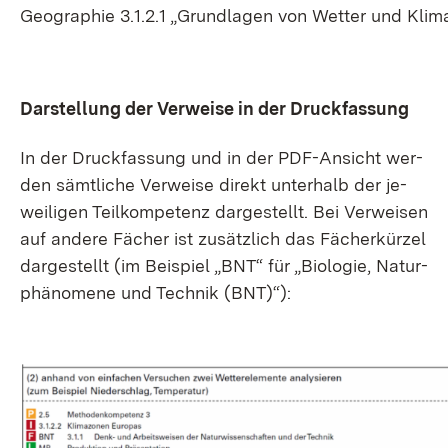
Geo­gra­phie 3.1.2.1 „Grund­la­gen von Wet­ter und Kli­m
Dar­stel­lung der Ver­wei­se in der Druck­fas­sung
In der Druck­fas­sung und in der PDF-An­sicht wer­
den sämt­li­che Ver­wei­se di­rekt un­ter­halb der je­
wei­li­gen Teil­kom­pe­tenz dar­ge­stellt. Bei Ver­wei­sen
auf an­de­re Fä­cher ist zu­sätz­lich das Fä­cher­kür­zel
dar­ge­stellt (im Bei­spiel „BNT“ für „Bio­lo­gie, Na­tur­
phä­no­me­ne und Tech­nik (BNT)“):