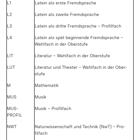
L1
La­tein als ers­te Fremd­spra­che
L2
La­tein als zwei­te Fremd­spra­che
L3
La­tein als drit­te Fremd­spra­che – Pro­fil­fach
L4
La­tein als spät be­gin­nen­de Fremd­spra­che –
Wahl­fach in der Ober­stu­fe
LIT
Li­te­ra­tur – Wahl­fach in der Ober­stu­fe
LUT
Li­te­ra­tur und Thea­ter – Wahl­fach in der Ober­
stu­fe
M
Ma­the­ma­tik
MUS
Mu­sik
MUS­
Mu­sik – Pro­fil­fach
PROFIL
NWT
Na­tur­wis­sen­schaft und Tech­nik (NwT) – Pro­
fil­fach