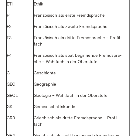
ETH
Ethik
F1
Fran­zö­sisch als ers­te Fremd­spra­che
F2
Fran­zö­sisch als zwei­te Fremd­spra­che
F3
Fran­zö­sisch als drit­te Fremd­spra­che – Pro­fil­
fach
F4
Fran­zö­sisch als spät be­gin­nen­de Fremd­spra­
che – Wahl­fach in der Ober­stu­fe
G
Ge­schich­te
GEO
Geo­gra­phie
GEOL
Geo­lo­gie – Wahl­fach in der Ober­stu­fe
GK
Ge­mein­schafts­kun­de
GR3
Grie­chisch als drit­te Fremd­spra­che – Pro­fil­
fach
GR4
Grie­chisch als spät be­gin­nen­de Fremd­spra­