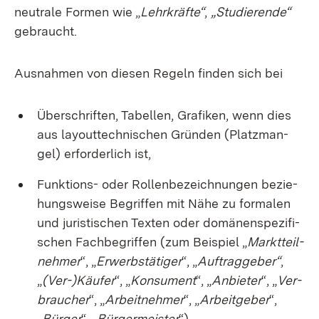
neu­tra­le For­men wie „
Lehr­kräf­te“
,
„Stu­die­ren­de“
ge­braucht.
Aus­nah­men von die­sen Re­geln fin­den sich bei
Über­schrif­ten, Ta­bel­len, Gra­fi­ken, wenn dies
aus lay­out­tech­ni­schen Grün­den (Platz­man­
gel) er­for­der­lich ist,
Funk­ti­ons- oder Rol­len­be­zeich­nun­gen be­zie­
hungs­wei­se Be­grif­fen mit Nä­he zu for­ma­len
und ju­ris­ti­schen Tex­ten oder do­mä­nen­spe­zi­fi­
schen Fach­be­grif­fen (zum Bei­spiel „
Markt­teil­
neh­mer
“, „
Er­werbs­tä­ti­ger
“, „
Auf­trag­ge­ber“
,
„
(Ver-)Käu­fer
“, „
Kon­su­ment
“, „
An­bie­ter
“, „
Ver­
brau­cher
“, „
Ar­beit­neh­mer
“, „
Ar­beit­ge­ber
“,
„
Bür­ger
“, „
Bür­ger­meis­ter
“),