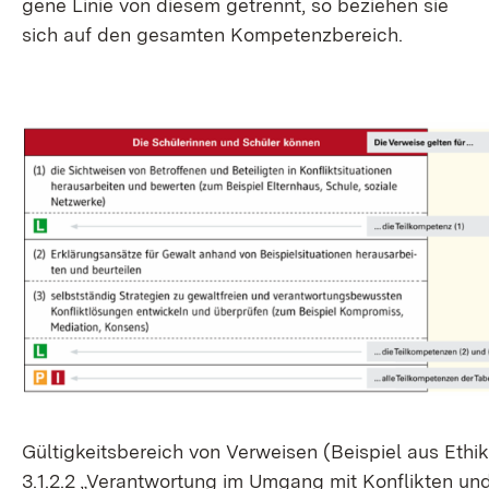
ge­ne Li­nie von die­sem ge­trennt, so be­zie­hen sie
sich auf den ge­sam­ten Kom­pe­tenz­be­reich.
Gül­tig­keits­be­reich von Ver­wei­sen (Bei­spiel aus Ethik
3.1.2.2 „Ver­ant­wor­tung im Um­gang mit Kon­flik­ten un