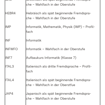
che – Wahl­fach in der Ober­stu­fe
HE­BR4
He­brä­isch als spät be­gin­nen­de Fremd­spra­
che – Wahl­fach in der Ober­stu­fe
IMP
In­for­ma­tik, Ma­the­ma­tik, Phy­sik (IMP) – Pro­fil­
fach
INF
In­for­ma­tik
INF­W­FO
In­for­ma­tik – Wahl­fach in der Ober­stu­fe
INF7
Auf­bau­kurs In­for­ma­tik (Klas­se 7)
ITAL3
Ita­lie­nisch als drit­te Fremd­spra­che – Pro­fil­
fach
ITAL4
Ita­lie­nisch als spät be­gin­nen­de Fremd­spra­
che – Wahl­fach in der Oberst­fue
JAP4
Ja­pa­nisch als spät be­gin­nen­de Fremd­spra­
che – Wahl­fach in der Ober­stu­fe