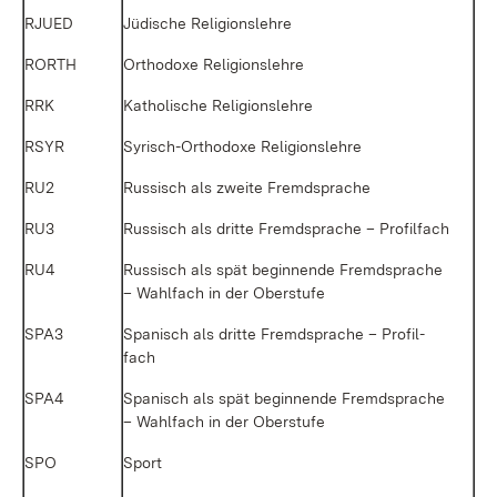
RJUED
Jü­di­sche Re­li­gi­ons­leh­re
RORTH
Or­tho­do­xe Re­li­gi­ons­leh­re
RRK
Ka­tho­li­sche Re­li­gi­ons­leh­re
RSYR
Sy­risch-Or­tho­do­xe Re­li­gi­ons­leh­re
RU2
Rus­sisch als zwei­te Fremd­spra­che
RU3
Rus­sisch als drit­te Fremd­spra­che – Pro­fil­fach
RU4
Rus­sisch als spät be­gin­nen­de Fremd­spra­che
– Wahl­fach in der Ober­stu­fe
SPA3
Spa­nisch als drit­te Fremd­spra­che – Pro­fil­
fach
SPA4
Spa­nisch als spät be­gin­nen­de Fremd­spra­che
– Wahl­fach in der Ober­stu­fe
SPO
Sport