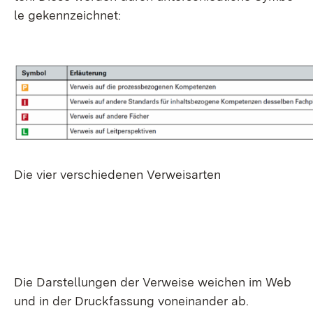
le ge­kenn­zeich­net:
Die vier ver­schie­de­nen Ver­weis­ar­ten
Die Dar­stel­lun­gen der Ver­wei­se wei­chen im Web
und in der Druck­fas­sung von­ein­an­der ab.