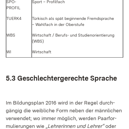
SPO­
Sport – Pro­fil­fach
PROFIL
TUERK4
Tür­kisch als spät be­gin­nen­de Fremd­spra­che
– Wahl­fach in der Ober­stu­fe
WBS
Wirt­schaft / Be­rufs- und Stu­di­en­ori­en­tie­rung
(WBS)
WI
Wirt­schaft
5.3 Ge­schlech­ter­ge­rech­te Spra­che
Im Bil­dungs­plan 2016 wird in der Re­gel durch­
gän­gig die weib­li­che Form ne­ben der männ­li­chen
ver­wen­det; wo im­mer mög­lich, wer­den Paar­for­
mu­lie­run­gen wie „
Leh­re­rin­nen und Leh­rer“
oder