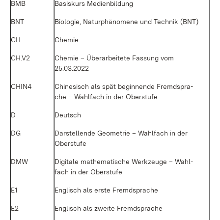
BMB
Ba­sis­kurs Me­di­en­bil­dung
BNT
Bio­lo­gie, Na­tur­phä­no­me­ne und Tech­nik (BNT)
CH
Che­mie
CH.V2
Che­mie – Über­ar­bei­te­te Fas­sung vom
25.03.2022
CHIN4
Chi­ne­sisch als spät be­gin­nen­de Fremd­spra­
che – Wahl­fach in der Ober­stu­fe
D
Deutsch
DG
Dar­stel­len­de Geo­me­trie – Wahl­fach in der
Ober­stu­fe
DMW
Di­gi­ta­le ma­the­ma­ti­sche Werk­zeu­ge – Wahl­
fach in der Ober­stu­fe
E1
Eng­lisch als ers­te Fremd­spra­che
E2
Eng­lisch als zwei­te Fremd­spra­che