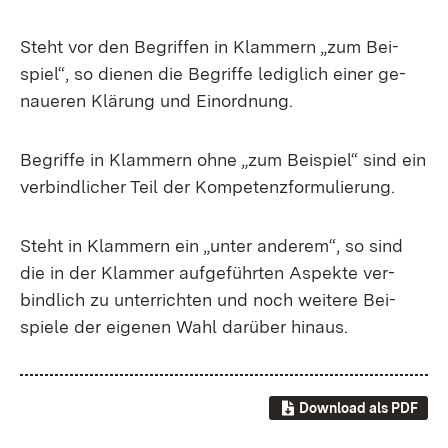
Steht vor den Be­grif­fen in Klam­mern „zum Bei­
spiel“, so die­nen die Be­grif­fe le­dig­lich ei­ner ge­
naue­ren Klä­rung und Ein­ord­nung.
Be­grif­fe in Klam­mern oh­ne „zum Bei­spiel“ sind ein
ver­bind­li­cher Teil der Kom­pe­tenz­for­mu­lie­rung.
Steht in Klam­mern ein „un­ter an­de­rem“, so sind
die in der Klam­mer auf­ge­führ­ten As­pek­te ver­
bind­lich zu un­ter­rich­ten und noch wei­te­re Bei­
spie­le der ei­ge­nen Wahl dar­über hin­aus.
Download als PDF