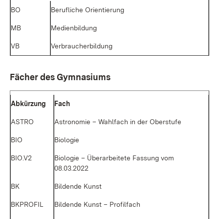
BO
Be­ruf­li­che Ori­en­tie­rung
MB
Me­di­en­bil­dung
VB
Ver­brau­cher­bil­dung
Fä­cher des Gym­na­si­ums
Ab­kür­zung
Fach
AS­TRO
As­tro­no­mie – Wahl­fach in der Ober­stu­fe
BIO
Bio­lo­gie
BIO.V2
Bio­lo­gie – Über­ar­bei­te­te Fas­sung vom
08.03.2022
BK
Bil­den­de Kunst
BKPROFIL
Bil­den­de Kunst – Pro­fil­fach