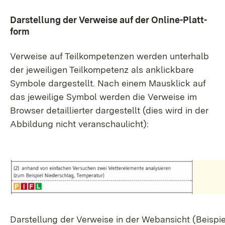
Dar­stel­lung der Ver­wei­se auf der On­line-Platt­
form
Ver­wei­se auf Teil­kom­pe­ten­zen wer­den un­ter­halb
der je­wei­li­gen Teil­kom­pe­tenz als an­klick­ba­re
Sym­bo­le dar­ge­stellt. Nach ei­nem Maus­klick auf
das je­wei­li­ge Sym­bol wer­den die Ver­wei­se im
Brow­ser de­tail­lier­ter dar­ge­stellt (dies wird in der
Ab­bil­dung nicht ver­an­schau­licht):
Dar­stel­lung der Ver­wei­se in der Web­an­sicht (Bei­spi