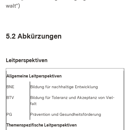
walt“)
5.2 Ab­kür­zun­gen
Leit­per­spek­ti­ven
All­ge­mei­ne Leit­per­spek­ti­ven
BNE
Bil­dung für nach­hal­ti­ge Ent­wick­lung
BTV
Bil­dung für To­le­ranz und Ak­zep­tanz von Viel­
falt
PG
Prä­ven­ti­on und Ge­sund­heits­för­de­rung
The­men­spe­zi­fi­sche Leit­per­spek­ti­ven