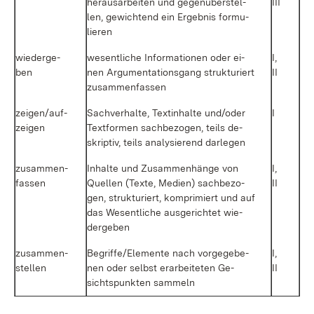
her­aus­ar­bei­ten und ge­gen­über­stel­
III
len, ge­wich­tend ein Er­geb­nis for­mu­
lie­ren
wie­der­ge­
we­sent­li­che In­for­ma­tio­nen oder ei­
I,
ben
nen Ar­gu­men­ta­ti­ons­gang struk­tu­riert
II
zu­sam­men­fas­sen
zei­gen/auf­
Sach­ver­hal­te, Textin­hal­te un­d/o­der
I
zei­gen
Text­for­men sach­be­zo­gen, teils de­
skrip­tiv, teils ana­ly­sie­rend dar­le­gen
zu­sam­men­
In­hal­te und Zu­sam­men­hän­ge von
I,
fas­sen
Quel­len (Tex­te, Me­di­en) sach­be­zo­
II
gen, struk­tu­riert, kom­pri­miert und auf
das We­sent­li­che aus­ge­rich­tet wie­
der­ge­ben
zu­sam­men­
Be­grif­fe/Ele­men­te nach vor­ge­ge­be­
I,
stel­len
nen oder selbst er­ar­bei­te­ten Ge­
II
sichts­punk­ten sam­meln