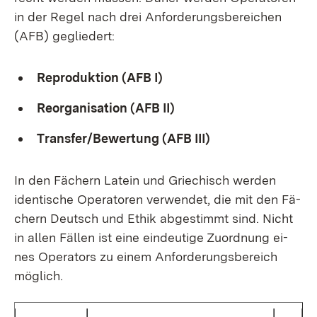
in der Re­gel nach drei An­for­de­rungs­be­rei­chen
(AFB) ge­glie­dert:
Re­pro­duk­ti­on (AFB I)
Re­or­ga­ni­sa­ti­on (AFB II)
Trans­fer/Be­wer­tung (AFB III)
In den Fä­chern La­tein und Grie­chisch wer­den
iden­ti­sche Ope­ra­to­ren ver­wen­det, die mit den Fä­
chern Deutsch und Ethik ab­ge­stimmt sind. Nicht
in al­len Fäl­len ist ei­ne ein­deu­ti­ge Zu­ord­nung ei­
nes Ope­ra­tors zu ei­nem An­for­de­rungs­be­reich
mög­lich.