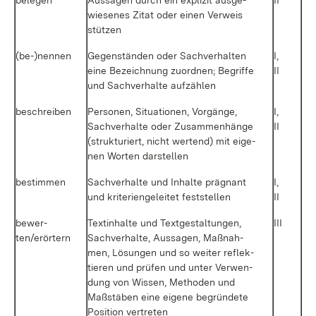
be­le­gen
Aus­sa­gen durch ein ex­pli­zit aus­ge­
II
wie­se­nes Zi­tat oder ei­nen Ver­weis
stüt­zen
(be-)nen­nen
Ge­gen­stän­den oder Sach­ver­hal­ten
I,
ei­ne Be­zeich­nung zu­ord­nen; Be­grif­fe
II
und Sach­ver­hal­te auf­zäh­len
be­schrei­ben
Per­so­nen, Si­tua­tio­nen, Vor­gän­ge,
I,
Sach­ver­hal­te oder Zu­sam­men­hän­ge
II
(struk­tu­riert, nicht wer­tend) mit ei­ge­
nen Wor­ten dar­stel­len
be­stim­men
Sach­ver­hal­te und In­hal­te prä­gnant
I,
und kri­te­ri­en­ge­lei­tet fest­stel­len
II
be­wer­
Textin­hal­te und Text­ge­stal­tun­gen,
III
ten/er­ör­tern
Sach­ver­hal­te, Aus­sa­gen, Maß­nah­
men, Lö­sun­gen und so wei­ter re­flek­
tie­ren und prü­fen und un­ter Ver­wen­
dung von Wis­sen, Me­tho­den und
Maß­stä­ben ei­ne ei­ge­ne be­grün­de­te
Po­si­ti­on ver­tre­ten