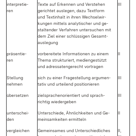
in­ter­pre­tie­
Tex­te auf Er­ken­nen und Ver­ste­hen
III
ren
ge­rich­tet aus­le­gen, da­zu Text­form
und Textin­halt in ih­ren Wech­sel­wir­
kun­gen mit­tels ana­ly­ti­scher und ge­
stal­ten­der Ver­fah­ren un­ter­su­chen mit
dem Ziel ei­ner schlüs­si­gen Ge­samt­
aus­le­gung
prä­sen­tie­
vor­be­rei­te­te In­for­ma­tio­nen zu ei­nem
II
ren
The­ma struk­tu­riert, me­di­en­ge­stützt
und adres­sa­ten­ge­recht vor­tra­gen
Stel­lung
sich zu ei­ner Fra­ge­stel­lung ar­gu­men­
III
neh­men
ta­tiv und ur­tei­lend po­si­tio­nie­ren
über­set­zen
ziel­spra­chen­ori­en­tiert und sprach­
III
rich­tig wie­der­ge­ben
un­ter­schei­
Un­ter­schie­de, Ähn­lich­kei­ten und Ge­
II
den
mein­sam­kei­ten er­mit­teln
ver­glei­chen
Ge­mein­sa­mes und Un­ter­schied­li­ches
II,