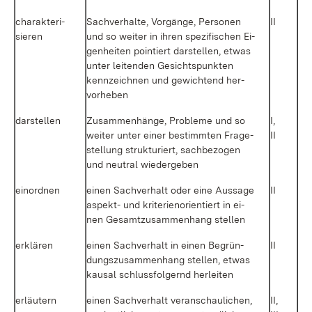
cha­rak­te­ri­
Sach­ver­hal­te, Vor­gän­ge, Per­so­nen
II
sie­ren
und so wei­ter in ih­ren spe­zi­fi­schen Ei­
gen­hei­ten poin­tiert dar­stel­len, et­was
un­ter lei­ten­den Ge­sichts­punk­ten
kenn­zeich­nen und ge­wich­tend her­
vor­he­ben
dar­stel­len
Zu­sam­men­hän­ge, Pro­ble­me und so
I,
wei­ter un­ter ei­ner be­stimm­ten Fra­ge­
II
stel­lung struk­tu­riert, sach­be­zo­gen
und neu­tral wie­der­ge­ben
ein­ord­nen
ei­nen Sach­ver­halt oder ei­ne Aus­sa­ge
II
as­pekt- und kri­te­ri­en­ori­en­tiert in ei­
nen Ge­samt­zu­sam­men­hang stel­len
er­klä­ren
ei­nen Sach­ver­halt in ei­nen Be­grün­
II
dungs­zu­sam­men­hang stel­len, et­was
kau­sal schluss­fol­gernd her­lei­ten
er­läu­tern
ei­nen Sach­ver­halt ver­an­schau­li­chen,
II,