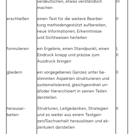
ver­deut­li­chen, et­was ver­ständ­lich
III
ma­chen
er­schlie­ßen
ei­nen Text für die wei­te­re Be­ar­bei­
II
tung me­tho­den­ge­stützt auf­be­rei­ten,
neue In­for­ma­tio­nen, Er­kennt­nis­se
und Sicht­wei­sen her­lei­ten
for­mu­lie­ren
ein Er­geb­nis, ei­nen Stand­punkt, ei­nen
I,
Ein­druck knapp und prä­zi­se zum
II
Aus­druck brin­gen
glie­dern
ein vor­ge­ge­be­nes Gan­zes un­ter be­
II
stimm­ten As­pek­ten struk­tu­rie­ren und
sys­te­ma­ti­sie­rend, gleich­ge­ord­net un­
d/o­der hier­ar­chi­siert in sei­nen Tei­len
dar­stel­len
her­aus­ar­
Struk­tu­ren, Leit­ge­dan­ken, Stra­te­gi­en
II
bei­ten
und so wei­ter aus ei­nem Text­gan­
zen/Sach­ver­halt her­aus­lö­sen und ak­
zen­tu­iert dar­stel­len