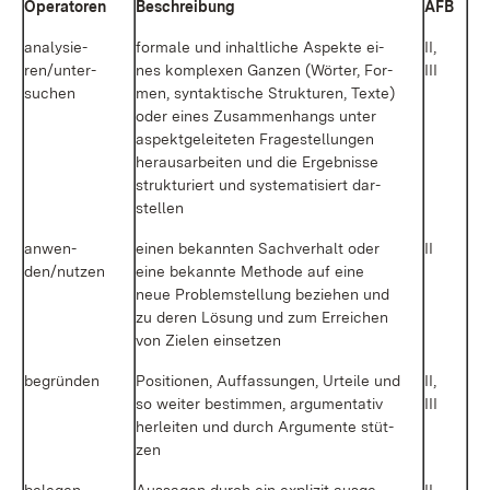
Ope­ra­to­ren
Be­schrei­bung
AFB
ana­ly­sie­
for­ma­le und in­halt­li­che As­pek­te ei­
II,
ren/un­ter­
nes kom­ple­xen Gan­zen (Wör­ter, For­
III
su­chen
men, syn­tak­ti­sche Struk­tu­ren, Tex­te)
oder ei­nes Zu­sam­men­hangs un­ter
as­pekt­ge­lei­te­ten Fra­ge­stel­lun­gen
her­aus­ar­bei­ten und die Er­geb­nis­se
struk­tu­riert und sys­te­ma­ti­siert dar­
stel­len
an­wen­
ei­nen be­kann­ten Sach­ver­halt oder
II
den/nut­zen
ei­ne be­kann­te Me­tho­de auf ei­ne
neue Pro­blem­stel­lung be­zie­hen und
zu de­ren Lö­sung und zum Er­rei­chen
von Zie­len ein­set­zen
be­grün­den
Po­si­tio­nen, Auf­fas­sun­gen, Ur­tei­le und
II,
so wei­ter be­stim­men, ar­gu­men­ta­tiv
III
her­lei­ten und durch Ar­gu­men­te stüt­
zen