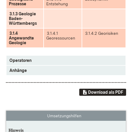
Prozesse
Entstehung
3.1.3 Geologie
Baden-
Württembergs
3.1.4
3.1.4.1
3.1.4.2 Georisiken
Angewandte
Georessourcen
Geologie
Operatoren
Anhänge
Download als PDF
Umsetzungshilfen
Hinweis