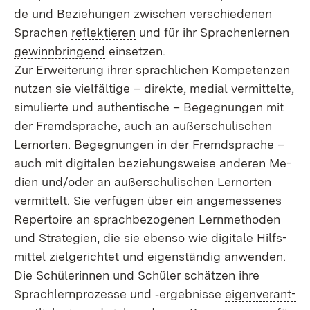
de
und Be­zie­hun­gen
zwi­schen ver­schie­de­nen
Spra­chen
re­flek­tie­ren
und für ihr Spra­chen­ler­nen
ge­winn­brin­gend
ein­set­zen.
Zur Er­wei­te­rung ih­rer sprach­li­chen Kom­pe­ten­zen
nut­zen sie viel­fäl­ti­ge – di­rek­te, me­di­al ver­mit­tel­te,
si­mu­lier­te und au­then­ti­sche – Be­geg­nun­gen mit
der Fremd­spra­che, auch an au­ßer­schu­li­schen
Lern­or­ten. Be­geg­nun­gen in der Fremd­spra­che –
auch mit di­gi­ta­len be­zie­hungs­wei­se an­de­ren Me­
di­en un­d/o­der an au­ßer­schu­li­schen Lern­or­ten
ver­mit­telt. Sie ver­fü­gen über ein an­ge­mes­se­nes
Re­per­toire an sprach­be­zo­ge­nen Lern­me­tho­den
und Stra­te­gi­en, die sie eben­so wie di­gi­ta­le Hilfs­
mit­tel ziel­ge­rich­tet
und ei­gen­stän­dig
an­wen­den.
Die Schü­le­rin­nen und Schü­ler schät­zen ih­re
Sprach­lern­pro­zes­se und ‑er­geb­nis­se
ei­gen­ver­ant­