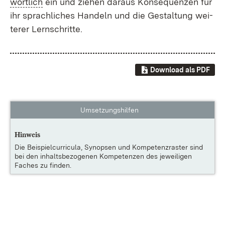
wort­lich
ein und zie­hen dar­aus Kon­se­quen­zen für
ihr sprach­li­ches Han­deln und die Ge­stal­tung wei­
te­rer Lern­schrit­te.
Download als PDF
Umsetzungshilfen
Hinweis
Die
Beispielcurricula, Synopsen und Kompetenzraster
sind
bei den inhaltsbezogenen Kompetenzen des jeweiligen
Faches zu finden.