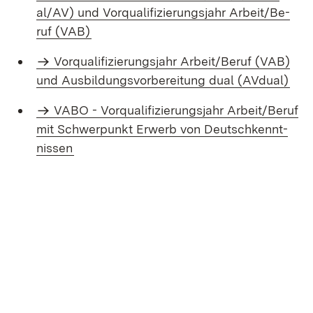
al/AV) und Vor­qua­li­fi­zie­rungs­jahr Ar­beit/Be­
ruf (VAB)
Vor­qua­li­fi­zie­rungs­jahr
Ar­beit/Be­ruf (
VAB
)
und Aus­bil­dungs­vor­be­rei­tung du­al (AV­du­al)
VABO - Vor­qua­li­fi­zie­rungs­jahr Ar­beit/Be­ruf
mit Schwer­punkt Er­werb von Deutsch­kennt­
nis­sen