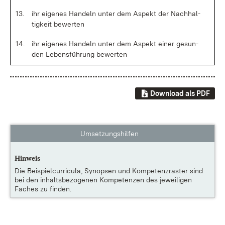
13.
ihr ei­ge­nes Han­deln un­ter dem As­pekt der Nach­hal­
tig­keit be­wer­ten
14.
ihr ei­ge­nes Han­deln un­ter dem As­pekt ei­ner ge­sun­
den Le­bens­füh­rung be­wer­ten
Download als PDF
Umsetzungshilfen
Hinweis
Die
Beispielcurricula, Synopsen und Kompetenzraster
sind
bei den inhaltsbezogenen Kompetenzen des jeweiligen
Faches zu finden.