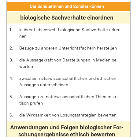
Die Schü­le­rin­nen und Schü­ler kön­nen
bio­lo­gi­sche Sach­ver­hal­te ein­ord­nen
1.
in ih­rer Le­bens­welt bio­lo­gi­sche Sach­ver­hal­te er­ken­
nen
2.
Be­zü­ge zu an­de­ren Un­ter­richts­fä­chern her­stel­len
3.
die Aus­sa­ge­kraft von Dar­stel­lun­gen in Me­di­en be­
wer­ten
4.
zwi­schen na­tur­wis­sen­schaft­li­chen und ethi­schen
Aus­sa­gen un­ter­schei­den
5.
Aus­sa­gen zu na­tur­wis­sen­schaft­li­chen The­men kri­
tisch prü­fen
6.
die Wirk­sam­keit von Lö­sungs­stra­te­gi­en be­wer­ten
An­wen­dun­gen und Fol­gen bio­lo­gi­scher For­
schungs­er­geb­nis­se ethisch be­wer­ten