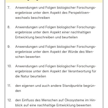
7.
An­wen­dun­gen und Fol­gen bio­lo­gi­scher For­schungs­
er­geb­nis­se un­ter dem As­pekt des Per­spek­ti­ven­
wech­sels be­schrei­ben
8.
An­wen­dun­gen und Fol­gen bio­lo­gi­scher For­schungs­
er­geb­nis­se un­ter dem As­pekt ei­ner nach­hal­ti­gen
Ent­wick­lung be­schrei­ben und be­ur­tei­len
9.
An­wen­dun­gen und Fol­gen bio­lo­gi­scher For­schungs­
er­geb­nis­se un­ter dem As­pekt der Wür­de des Men­
schen be­wer­ten
10.
An­wen­dun­gen und Fol­gen bio­lo­gi­scher For­schungs­
er­geb­nis­se un­ter dem As­pekt der Ver­ant­wor­tung für
die Na­tur be­ur­tei­len
11.
den ei­ge­nen und auch an­de­re Stand­punk­te be­grün­
den
12.
den Ein­fluss des Men­schen auf Öko­sys­te­me im Hin­
blick auf ei­ne nach­hal­ti­ge Ent­wick­lung be­wer­ten