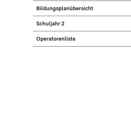
Bil­dungs­plan­über­sicht
Schul­jahr 2
Ope­ra­to­ren­lis­te