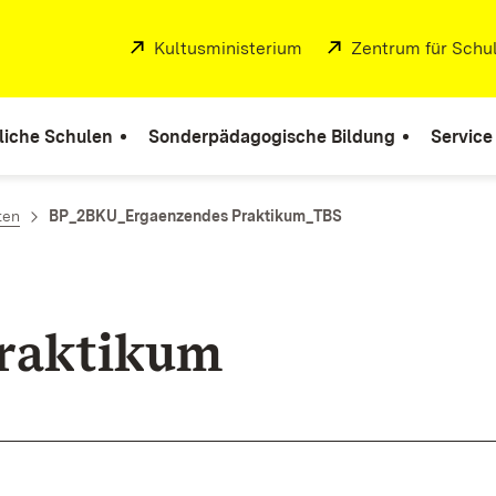
Extern:
Kultusministerium
(Öffnet in neuem Fenste
Extern:
Zentrum für Schul
liche Schulen
Sonderpädagogische Bildung
Service
ten
BP_2BKU_Ergaenzendes Praktikum_TBS
rak­ti­kum
nster)