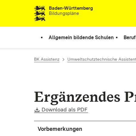
Baden-Württemberg
Zum Inhalt springen
Bildungspläne
Allgemein bildende Schulen
Beruf
BK Assistenz
Umweltschutztechnische Assisten
Er­gän­zen­des P
Download:
(Öffnet in neuem Fe
Down­load als PDF
Vor­be­mer­kun­gen