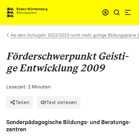
Zum Inhalt springen
Baden-Württemberg
Bildungspläne
Ab dem Schuljahr 2022/2023 nicht mehr gültige Bildungspläne (
För­der­schwer­punkt Geis­ti­
ge Ent­wick­lung 2009
Lesezeit: 2 Minuten
Tei­len
Text vorlesen
Son­der­päd­ago­gi­sche Bil­dungs- und Be­ra­tungs­
zen­tren