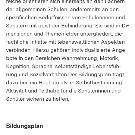
rei­che ori­en­tie­ren sich ei­ner­seits an den Fä­chern
der all­ge­mei­nen Schu­len, an­de­rer­seits an den
spe­zi­fi­schen Be­dürf­nis­sen von Schü­le­rin­nen und
Schü­lern mit geis­ti­ger Be­hin­de­rung. Sie sind in Di­
men­sio­nen und The­men­fel­der un­ter­glie­dert, die
fach­li­che In­hal­te mit le­bens­welt­li­chen As­pek­ten
ver­bin­den. Hier­zu ge­hö­ren in­di­vi­dua­li­sier­te An­ge­
bo­te in den Be­rei­chen Wahr­neh­mung, Mo­to­rik,
Ko­gni­ti­on, Spra­che, selbst­stän­di­ge Le­bens­füh­
rung und So­zi­al­ver­hal­ten.Der Bil­dungs­plan trägt
da­zu bei, ein Höchst­maß an Selbst­be­stim­mung,
Ak­ti­vi­tät und Teil­ha­be für die Schü­le­rin­nen und
Schü­ler si­chern zu hel­fen.
Bil­dungs­plan