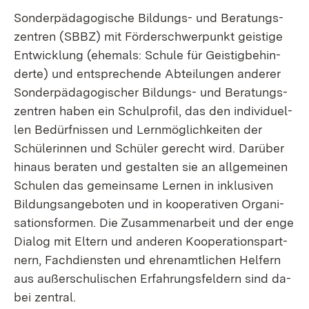
Son­der­päd­ago­gi­sche Bil­dungs- und Be­ra­tungs­
zen­tren (SBBZ) mit För­der­schwer­punkt geis­ti­ge
Ent­wick­lung (ehe­mals: Schu­le für Geis­tig­be­hin­
der­te) und ent­spre­chen­de Ab­tei­lun­gen an­de­rer
Son­der­päd­ago­gi­scher Bil­dungs- und Be­ra­tungs­
zen­tren ha­ben ein Schul­pro­fil, das den in­di­vi­du­el­
len Be­dürf­nis­sen und Lern­mög­lich­kei­ten der
Schü­le­rin­nen und Schü­ler ge­recht wird. Dar­über
hin­aus be­ra­ten und ge­stal­ten sie an all­ge­mei­nen
Schu­len das ge­mein­sa­me Ler­nen in in­klu­si­ven
Bil­dungs­an­ge­bo­ten und in ko­ope­ra­ti­ven Or­ga­ni­
sa­ti­ons­for­men. Die Zu­sam­men­ar­beit und der en­ge
Dia­log mit El­tern und an­de­ren Ko­ope­ra­ti­ons­part­
nern, Fach­diens­ten und eh­ren­amt­li­chen Hel­fern
aus au­ßer­schu­li­schen Er­fah­rungs­fel­dern sind da­
bei zen­tral.