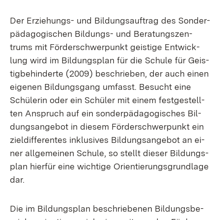
Der Er­zie­hungs- und Bil­dungs­auf­trag des Son­der­
päd­ago­gi­schen Bil­dungs- und Be­ra­tungs­zen­
trums mit För­der­schwer­punkt geis­ti­ge Ent­wick­
lung wird im Bil­dungs­plan für die Schu­le für Geis­
tig­be­hin­der­te (2009) be­schrie­ben, der auch ei­nen
ei­ge­nen Bil­dungs­gang um­fasst. Be­sucht ei­ne
Schü­le­rin oder ein Schü­ler mit ei­nem fest­ge­stell­
ten An­spruch auf ein son­der­päd­ago­gi­sches Bil­
dungs­an­ge­bot in die­sem För­der­schwer­punkt ein
ziel­dif­fe­ren­tes in­klu­si­ves Bil­dungs­an­ge­bot an ei­
ner all­ge­mei­nen Schu­le, so stellt die­ser Bil­dungs­
plan hier­für ei­ne wich­ti­ge Ori­en­tie­rungs­grund­la­ge
dar.
Die im Bil­dungs­plan be­schrie­be­nen Bil­dungs­be­