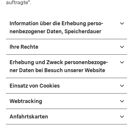
auf­trag­te".
In­for­ma­ti­on über die Er­he­bung per­so­
nen­be­zo­ge­ner Da­ten, Spei­cher­dau­er
Ih­re Rech­te
Er­he­bung und Zweck per­so­nen­be­zo­ge­
ner Da­ten bei Be­such un­se­rer Web­site
Ein­satz von Coo­kies
Web­tracking
An­fahrts­kar­ten