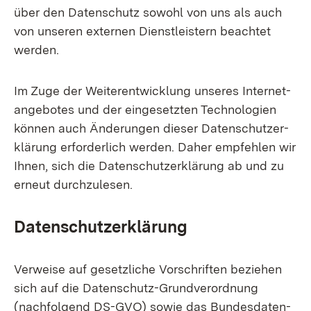
über den Da­ten­schutz so­wohl von uns als auch
von un­se­ren ex­ter­nen Dienst­leis­tern be­ach­tet
wer­den.
Im Zu­ge der Wei­ter­ent­wick­lung un­se­res In­ter­net­
an­ge­bo­tes und der ein­ge­setz­ten Tech­no­lo­gi­en
kön­nen auch Än­de­run­gen die­ser Da­ten­schutz­er­
klä­rung er­for­der­lich wer­den. Da­her emp­feh­len wir
Ih­nen, sich die Da­ten­schutz­er­klä­rung ab und zu
er­neut durch­zu­le­sen.
Da­ten­schutz­er­klä­rung
Ver­wei­se auf ge­setz­li­che Vor­schrif­ten be­zie­hen
sich auf die Da­ten­schut­z-Grund­ver­ord­nung
(nach­fol­gend DS-G­VO) so­wie das Bun­des­da­ten­