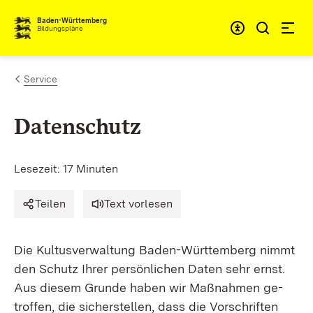
Zum Inhalt springen
Baden-Württemberg
Bildungspläne
Service
Da­ten­schutz
Lesezeit: 17 Minuten
Tei­len
Text vorlesen
Die Kul­tus­ver­wal­tung Ba­den-Würt­tem­berg nimmt
den Schutz Ih­rer per­sön­li­chen Da­ten sehr ernst.
Aus die­sem Grun­de ha­ben wir Maß­nah­men ge­
trof­fen, die si­cher­stel­len, dass die Vor­schrif­ten