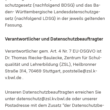
schutz­ge­setz (nach­fol­gend BDSG) und das Ba­
den- Würt­tem­ber­gi­sche Lan­des­da­ten­schutz­ge­
setz (nach­fol­gend LDSG) in der je­weils gel­ten­den
Fas­sung.
Ver­ant­wort­li­cher und Da­ten­schutz­be­auf­trag­ter
Ver­ant­wort­li­cher gem. Art. 4 Nr. 7 EU-DSG­VO ist
Dr. Tho­mas Riecke-Baule­cke, Zen­trum für Schul­
qua­li­tät und Leh­rer­bil­dung (ZSL), Heil­bron­ner
Stra­ße 314, 70469 Stutt­gart, post­stel­le@zsl.k­
v.bw­l.de .
Un­se­ren Da­ten­schutz­be­auf­trag­ten er­rei­chen Sie
un­ter da­ten­schut­z@zsl.k­v.bw­l.de oder un­se­rer
Post­adres­se mit dem Zu­satz "der Da­ten­schutz­be­