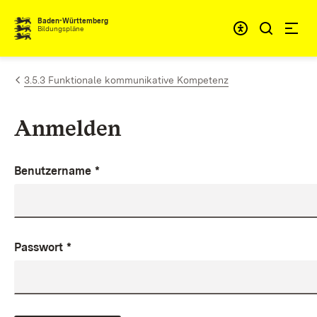
Zum Inhalt springen
Baden-Württemberg
Bildungspläne
3.5.3 Funktionale kommunikative Kompetenz
Anmelden
Benutzername
*
Passwort
*