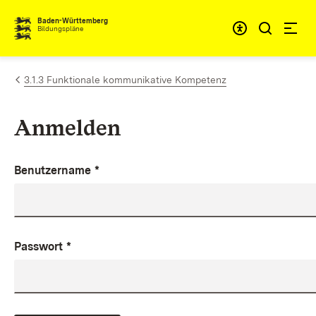
Zum Inhalt springen
Baden-Württemberg
Bildungspläne
3.1.3 Funktionale kommunikative Kompetenz
Anmelden
Benutzername
*
Passwort
*