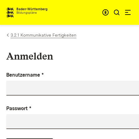
Zum Inhalt springen
Baden-Württemberg
Bildungspläne
3.2.1 Kommunikative Fertigkeiten
Anmelden
Benutzername
*
Passwort
*