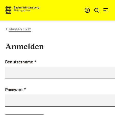
Zum Inhalt springen
Baden-Württemberg
Bildungspläne
Klassen 11/12
Anmelden
Benutzername
*
Passwort
*