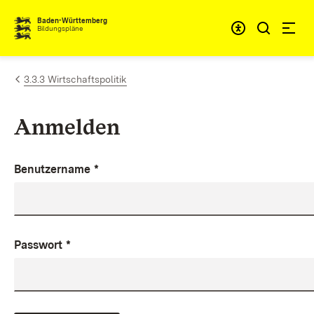
Zum Inhalt springen
Baden-Württemberg
Bildungspläne
3.3.3 Wirtschaftspolitik
Anmelden
Benutzername
*
Passwort
*