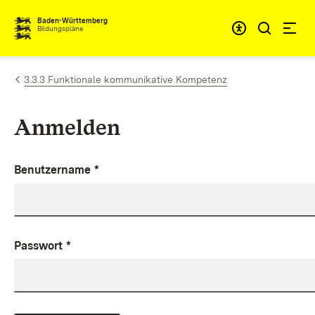
Zum Inhalt springen
Baden-Württemberg
Bildungspläne
3.3.3 Funktionale kommunikative Kompetenz
Anmelden
Benutzername
*
Passwort
*