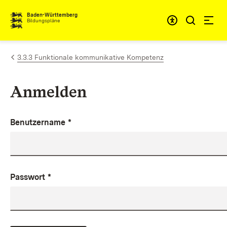
Zum Inhalt springen
Baden-Württemberg
Bildungspläne
3.3.3 Funktionale kommunikative Kompetenz
Anmelden
Benutzername
*
Passwort
*