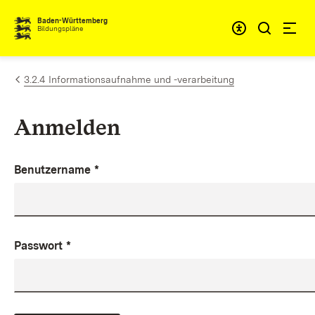
Zum Inhalt springen
Baden-Württemberg
Bildungspläne
3.2.4 Informationsaufnahme und -verarbeitung
Anmelden
Benutzername
*
Passwort
*