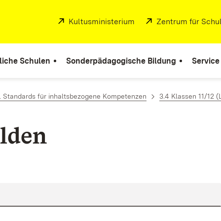
Extern:
Kultusministerium
(Öffnet in neuem Fenste
Extern:
Zentrum für Schul
liche Schulen
Sonderpädagogische Bildung
Service
. Standards für inhaltsbezogene Kompetenzen
3.4 Klassen 11/12 (
lden