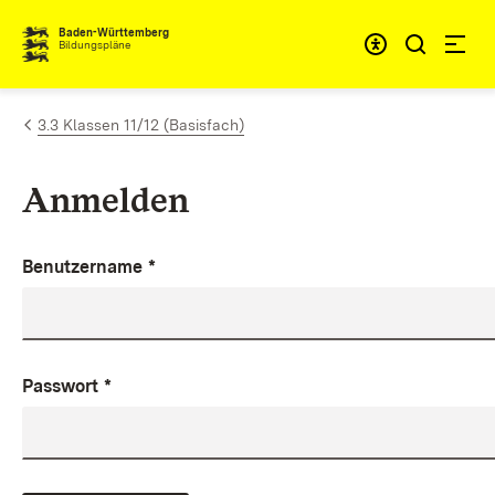
Zum Inhalt springen
Baden-Württemberg
Bildungspläne
3.3 Klassen 11/12 (Basisfach)
Anmelden
Benutzername
*
Passwort
*