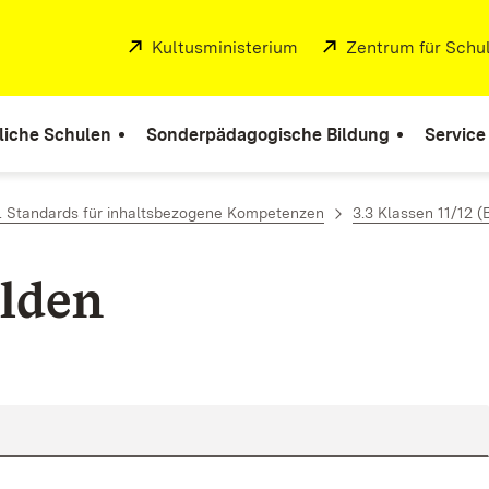
Extern:
Kultusministerium
(Öffnet in neuem Fenste
Extern:
Zentrum für Schul
liche Schulen
Sonderpädagogische Bildung
Service
. Standards für inhaltsbezogene Kompetenzen
3.3 Klassen 11/12 (
lden