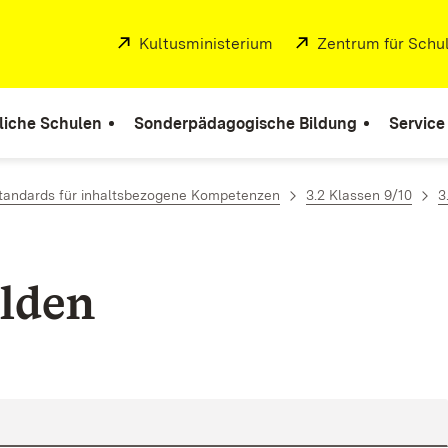
Extern:
Kultusministerium
(Öffnet in neuem Fenste
Extern:
Zentrum für Schul
liche Schulen
Sonderpädagogische Bildung
Service
Standards für inhaltsbezogene Kompetenzen
3.2 Klassen 9/10
3
lden