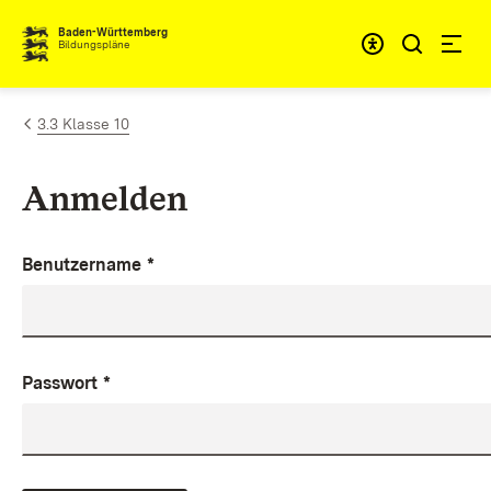
Zum Inhalt springen
Baden-Württemberg
Bildungspläne
3.3 Klasse 10
Anmelden
Benutzername
*
Passwort
*