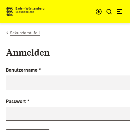
Zum Inhalt springen
Baden-Württemberg
Bildungspläne
Sekundarstufe I
Anmelden
Benutzername
*
Passwort
*