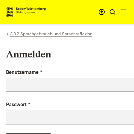
Zum Inhalt springen
Baden-Württemberg
Bildungspläne
3.3.2 Sprachgebrauch und Sprachreflexion
Anmelden
Benutzername
*
Passwort
*