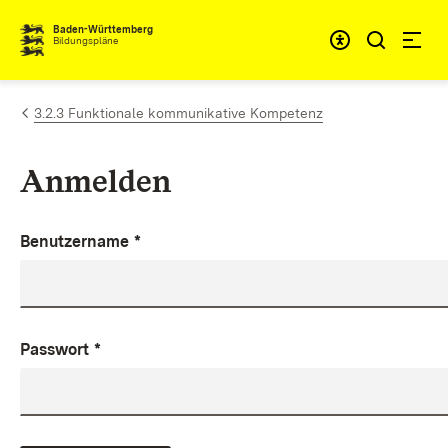
Zum Inhalt springen
Baden-Württemberg
Bildungspläne
3.2.3 Funktionale kommunikative Kompetenz
Anmelden
Benutzername
*
Passwort
*