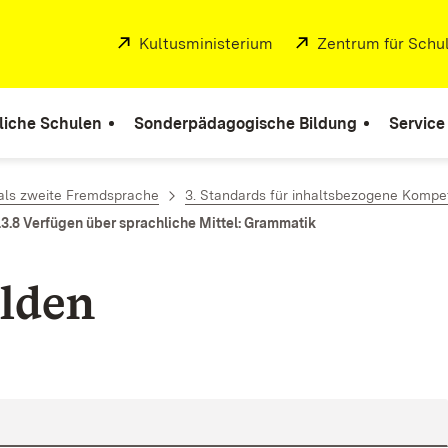
Extern:
Kultusministerium
(Öffnet in neuem Fenste
Extern:
Zentrum für Schul
liche Schulen
Sonderpädagogische Bildung
Service
als zweite Fremdsprache
3. Standards für inhaltsbezogene Komp
.3.8 Verfügen über sprachliche Mittel: Grammatik
lden