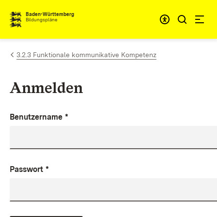
Zum Inhalt springen
Baden-Württemberg
Bildungspläne
3.2.3 Funktionale kommunikative Kompetenz
Anmelden
Benutzername
*
Passwort
*