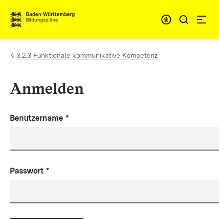
Zum Inhalt springen
Baden-Württemberg
Bildungspläne
3.2.3 Funktionale kommunikative Kompetenz
Anmelden
Benutzername
*
Passwort
*