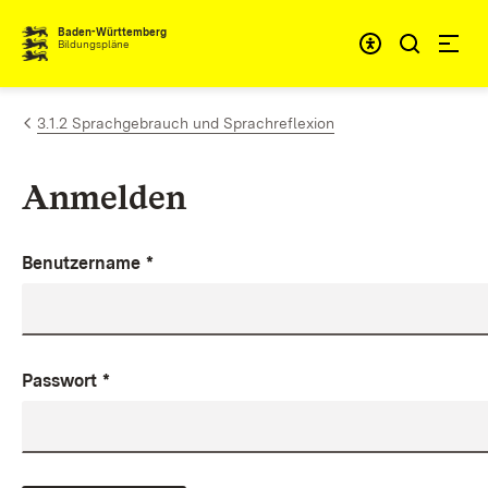
Zum Inhalt springen
Baden-Württemberg
Bildungspläne
3.1.2 Sprachgebrauch und Sprachreflexion
Anmelden
Benutzername
*
Passwort
*