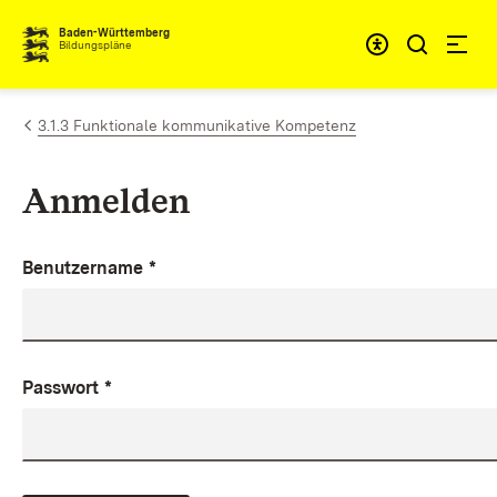
Zum Inhalt springen
Baden-Württemberg
Bildungspläne
3.1.3 Funktionale kommunikative Kompetenz
Anmelden
Benutzername
*
Passwort
*