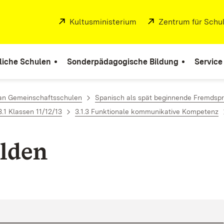
Extern:
Kultusministerium
(Öffnet in neuem Fenste
Extern:
Zentrum für Schul
liche Schulen
Sonderpädagogische Bildung
Service
 an Gemeinschaftsschulen
Spanisch als spät beginnende Fremdspr
3.1 Klassen 11/12/13
3.1.3 Funktionale kommunikative Kompetenz
lden