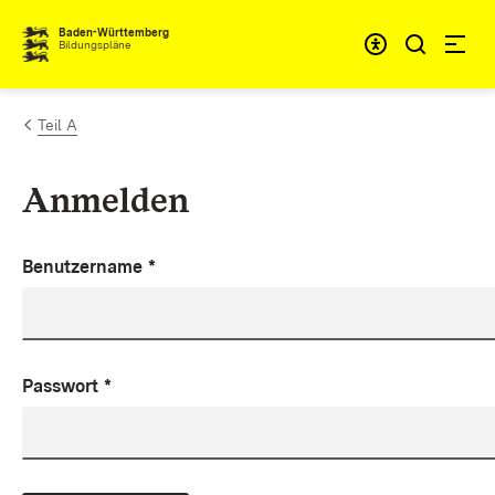
Zum Inhalt springen
Baden-Württemberg
Bildungspläne
Teil A
Anmelden
Benutzername
*
Passwort
*