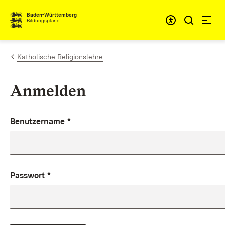
Zum Inhalt springen
Baden-Württemberg
Bildungspläne
Katholische Religionslehre
Anmelden
Benutzername
*
Passwort
*