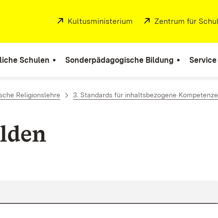
Extern:
Kultusministerium
(Öffnet in neuem Fenste
Extern:
Zentrum für Schul
liche Schulen
Sonderpädagogische Bildung
Service
sche Religionslehre
3. Standards für inhaltsbezogene Kompetenz
lden