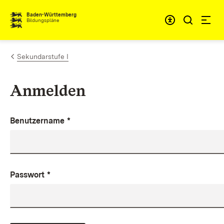
Zum Inhalt springen
Baden-Württemberg
Bildungspläne
Sekundarstufe I
Anmelden
Benutzername
*
Passwort
*