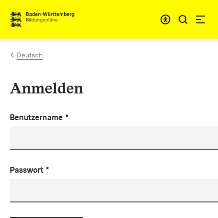
Zum Inhalt springen
Baden-Württemberg
Bildungspläne
Deutsch
Anmelden
Benutzername
*
Passwort
*