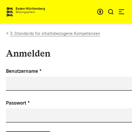
Zum Inhalt springen
Baden-Württemberg
Bildungspläne
3. Standards für inhaltsbezogene Kompetenzen
Anmelden
Benutzername
*
Passwort
*